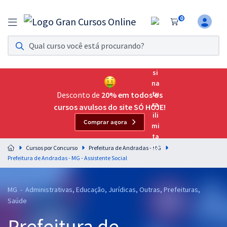
0
Assinatura Ilimitada 11
Acesso a todos os cursos. Teste grátis por 7 dias!
Assinatura OAB Até Passar
Acesso ilimitado a toda preparação para o Exame da
Desconto de
20% em todos os
Ordem, até você passar!
cursos avulsos do site SÓ HOJE!
Comprar agora
Residências Multiprofissionais
Preparação completa e intensiva para as principais
Cursos por Concurso
Prefeitura de Andradas - MG
residências em saúde do Brasil
Prefeitura de Andradas - MG - Assistente Social
Concursos
MG - Administrativas, Educação, Jurídicas, Outras, Prefeituras,
Assinatura Ilimitada
Saúde
Cursos 20% OFF
Prefeitura de