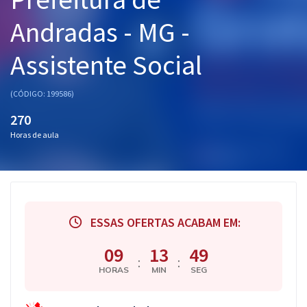
Pós
Andradas - MG -
Graduação
Assistente Social
OAB
(CÓDIGO: 199586)
Mentorias
270
Horas de aula
Questões grátis
Conteúdo gratuito
Blog
ESSAS OFERTAS ACABAM EM:
Aprovados
09
13
48
:
:
Atendimento
HORAS
MIN
SEG