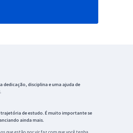
 dedicação, disciplina e uma ajuda de
.
 trajetória de estudo. É muito importante se
tanciando ainda mais.
s que estão por vir faz com que você tenha