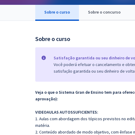
Pós
Sobre o curso
Sobre o concurso
Graduação
OAB
Sobre o curso
Mentorias
Satisfação garantida ou seu dinheiro de vo
Questões grátis
Você poderá efetuar o cancelamento e obter 
satisfação garantida ou seu dinheiro de volta
Conteúdo gratuito
Blog
Veja o que o Sistema Gran de Ensino tem para ofer
Aprovados
aprovação):
VIDEOAULAS AUTOSSUFICIENTES:
Atendimento
1. Aulas com abordagem dos tópicos previstos no edita
matéria.
2. Conteúdo abordado de modo objetivo, com ênfase n