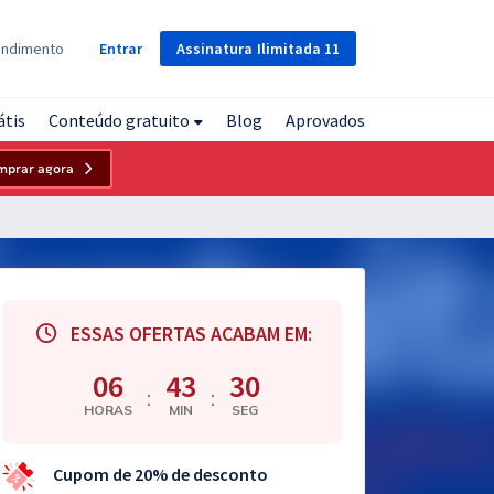
Assinatura
Ilimitada
11
endimento
Entrar
átis
Conteúdo gratuito
Blog
Aprovados
mprar agora
ESSAS OFERTAS ACABAM EM:
06
43
29
:
:
HORAS
MIN
SEG
Cupom de 20% de desconto