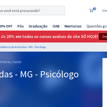
0
At
20% OFF
Pós
Graduação
OAB
Mentorias
Questões gr
 de
20% em todos os cursos avulsos do site SÓ HOJE!
Co
refeitura de Andradas - MG - Psicólogo
feituras, Saúde
das - MG - Psicólogo