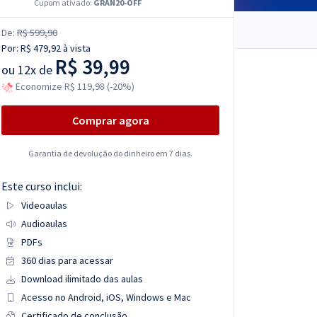
Cupom ativado:
GRAN20-OFF
De:
R$ 599,90
Por:
R$ 479,92
à vista
R$ 39,99
ou
12x de
Economize R$ 119,98 (-20%)
Comprar agora
Garantia de devolução do dinheiro em 7 dias.
Este curso inclui:
Videoaulas
Audioaulas
PDFs
360 dias para acessar
Download ilimitado das aulas
Acesso no Android, iOS, Windows e Mac
Certificado de conclusão