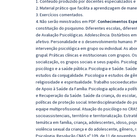
1. Conteúdo produzido por docentes especializados e
2. Material prático que facilita a aprendizagem de mane
3. Exercícios comentados.
4. Não serão ministrados em PDF:
Conhecimentos Espe
constituição do psiquismo. Diferentes escolas, difere
de Avaliação Psicológicas. Adolescência. Distúrbios e
afetivo. Personalidade e o desenvolvimento humano. P
intervenção psicológica em grupo ou individual. As abo
grupal. Práticas clínicas e institucionais com grupos.
socialização, os grupos sociais e seus papéis. Psicolog
psicólogo e a saúde pública. Psicologia e Saúde. Saúde 
estudos da conjugalidade. Psicologia e estudos de gêner
religiosidade e espiritualidade. Trabalho socioeducati
de Apoio à Saúde da Família. Psicologia aplicada a po
e Recuperação da Saúde. Saúde da criança, do escolar
políticas de proteção social. Interdisciplinaridade do 
equipe multiprofissional. Atuação do psicólogo no CRAS.
socioassistenciais, território e territorialização. Est
temática em família, criança, adolescentes, idoso, popu
violência sexual da criança e do adolescente, gênero, r
Psicologia. Resolução CNAS nº 109, de 11 de novembro d