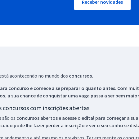
Receber novidades
ue está acontecendo no mundo dos
concursos.
ara concurso e comece a se preparar o quanto antes. Com muita
os, a sua chance de conquistar uma vaga passa a ser bem maior
os concursos com inscrições abertas
s são os
concursos abertos e acesse o edital para começar a sua
ido pode lhe fazer perder a inscrição e ver o seu sonho se dis
 em andamento e até mesmo os previstos. Ter em mente os concurso