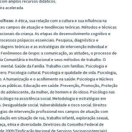
 com amplos recursos didáticos.
ira acelerada.
cíficos:
A ética, sua relação com a cultura e sua influência na
ntes campos de atuação e tendências teóricas. Métodos e técnicas
mocionais da criança. As etapas do desenvolvimento cognitivo e
rocessos psíquicos essenciais. Pesquisa, diagnóstico e
rdagens teóricas e as estratégias de intervenção individual e
 Os Fenômenos de Grupo: a comunicação, as atitudes, o processo de
ia Comunitária e Institucional e seus métodos de trabalho. O
mental. Saúde da Família. Trabalho com famílias. Psicologia e
o. Psicologia cultural. Psicologia e qualidade de vida. Psicologia,
vo. A humanização e o acolhimento na saúde. Psicologia e Núcleos
líticas públicas. Educação em saúde. Prevenção, Promoção, Proteção
, do adolescente, da mulher, do homem e do idoso. Psicólogo nas
psicólogo na assistência social. Metodologia e estratégias em
 Desigualdade social. Vulnerabilidade e risco social. Direitos
ratégias de intervenção profissional nos campos de atuação com
lação em situação de rua, trabalho infantil, exploração sexual,
aça, etnia e diversidade. Diretrizes do Conselho Federal de
e 2009 (Tipificação Nacional de Serviços Socioassistenciais).