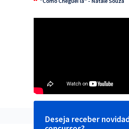
"Como Cheguei lá" - Natale Souza
Deseja receber novida
concursos?