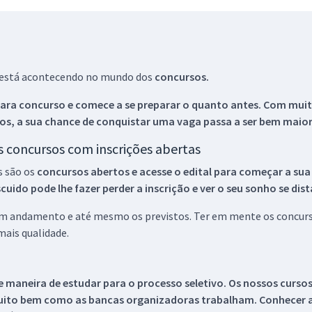
ue está acontecendo no mundo dos
concursos.
ara concurso e comece a se preparar o quanto antes. Com muita
os, a sua chance de conquistar uma vaga passa a ser bem maior
os concursos com inscrições abertas
s são os
concursos abertos e acesse o edital para começar a sua
ido pode lhe fazer perder a inscrição e ver o seu sonho se dis
 em andamento e até mesmo os previstos. Ter em mente os concurso
ais qualidade.
 maneira de estudar para o processo seletivo. Os nossos curso
uito bem como as bancas organizadoras trabalham. Conhecer a