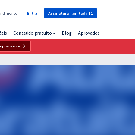
Assinatura
Ilimitada
11
endimento
Entrar
átis
Conteúdo gratuito
Blog
Aprovados
mprar agora