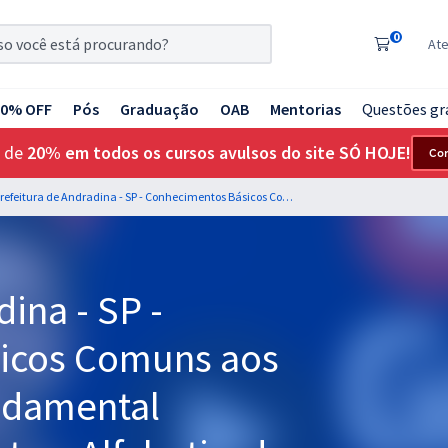
0
At
20% OFF
Pós
Graduação
OAB
Mentorias
Questões gr
 de
20% em todos os cursos avulsos do site SÓ HOJE!
Co
Prefeitura de Andradina - SP - Conhecimentos Básicos Comuns aos Cargos de Nível Fundamental Completo, Incompleto e Alfabetizado (Pós-Edital)
ina - SP -
icos Comuns aos
ndamental