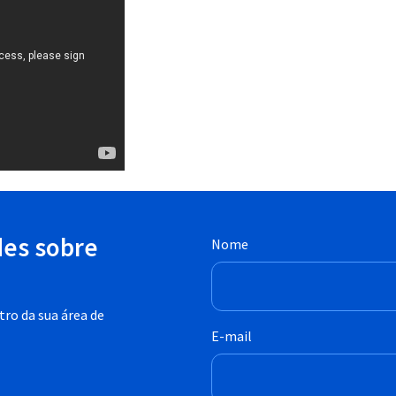
des sobre
Nome
ro da sua área de
E-mail