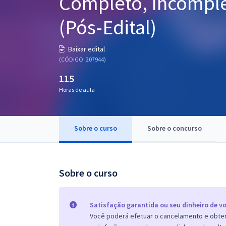
Completo, Incomple
Pós
(Pós-Edital)
Graduação
Baixar edital
OAB
(CÓDIGO: 207944)
115
Mentorias
Horas de aula
Questões grátis
Conteúdo gratuito
Sobre o curso
Sobre o concurso
Blog
Aprovados
Sobre o curso
Atendimento
Satisfação garantida ou seu dinheiro de vo
Você poderá efetuar o cancelamento e obter 