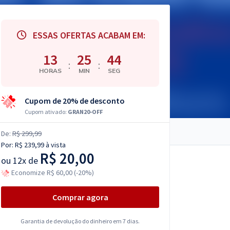
ESSAS OFERTAS ACABAM EM:
13
25
43
:
:
HORAS
MIN
SEG
Cupom de 20% de desconto
Cupom ativado:
GRAN20-OFF
De:
R$ 299,99
Por:
R$ 239,99
à vista
R$ 20,00
ou
12x de
Economize R$ 60,00 (-20%)
Comprar agora
Garantia de devolução do dinheiro em 7 dias.