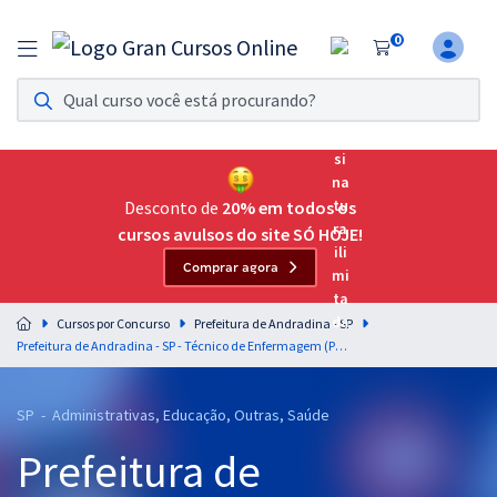
0
Assinatura Ilimitada 11
Acesso a todos os cursos. Teste grátis por 7 dias!
Assinatura OAB Até Passar
Acesso ilimitado a toda preparação para o Exame da
Desconto de
20% em todos os
Ordem, até você passar!
cursos avulsos do site SÓ HOJE!
Comprar agora
Residências Multiprofissionais
Preparação completa e intensiva para as principais
Cursos por Concurso
Prefeitura de Andradina - SP
residências em saúde do Brasil
Prefeitura de Andradina - SP - Técnico de Enfermagem (Pós-Edital)
Concursos
SP - Administrativas, Educação, Outras, Saúde
Assinatura Ilimitada
Prefeitura de
Cursos 20% OFF