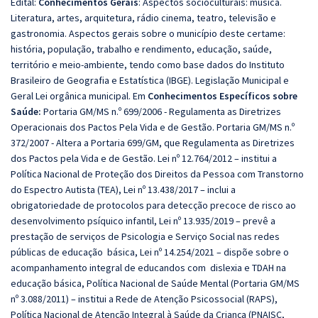
Edital:
Conhecimentos Gerais
: Aspectos socioculturais: música.
Literatura, artes, arquitetura, rádio cinema, teatro, televisão e
gastronomia. Aspectos gerais sobre o município deste certame:
história, população, trabalho e rendimento, educação, saúde,
território e meio-ambiente, tendo como base dados do Instituto
Brasileiro de Geografia e Estatística (IBGE). Legislação Municipal e
Geral Lei orgânica municipal. Em
Conhecimentos Específicos sobre
Saúde:
Portaria GM/MS n.º 699/2006 - Regulamenta as Diretrizes
Operacionais dos Pactos Pela Vida e de Gestão. Portaria GM/MS n.º
372/2007 - Altera a Portaria 699/GM, que Regulamenta as Diretrizes
dos Pactos pela Vida e de Gestão. Lei nº 12.764/2012 – institui a
Política Nacional de Proteção dos Direitos da Pessoa com Transtorno
do Espectro Autista (TEA), Lei nº 13.438/2017 – inclui a
obrigatoriedade de protocolos para detecção precoce de risco ao
desenvolvimento psíquico infantil, Lei nº 13.935/2019 – prevê a
prestação de serviços de Psicologia e Serviço Social nas redes
públicas de educação básica, Lei nº 14.254/2021 – dispõe sobre o
acompanhamento integral de educandos com dislexia e TDAH na
educação básica, Política Nacional de Saúde Mental (Portaria GM/MS
nº 3.088/2011) – institui a Rede de Atenção Psicossocial (RAPS),
Política Nacional de Atenção Integral à Saúde da Criança (PNAISC,