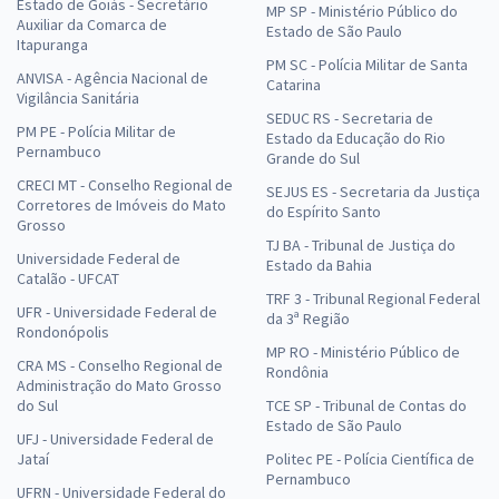
Estado de Goiás - Secretário
MP SP - Ministério Público do
Auxiliar da Comarca de
Estado de São Paulo
Itapuranga
PM SC - Polícia Militar de Santa
ANVISA - Agência Nacional de
Catarina
Vigilância Sanitária
SEDUC RS - Secretaria de
PM PE - Polícia Militar de
Estado da Educação do Rio
Pernambuco
Grande do Sul
CRECI MT - Conselho Regional de
SEJUS ES - Secretaria da Justiça
Corretores de Imóveis do Mato
do Espírito Santo
Grosso
TJ BA - Tribunal de Justiça do
Universidade Federal de
Estado da Bahia
Catalão - UFCAT
TRF 3 - Tribunal Regional Federal
UFR - Universidade Federal de
da 3ª Região
Rondonópolis
MP RO - Ministério Público de
CRA MS - Conselho Regional de
Rondônia
Administração do Mato Grosso
do Sul
TCE SP - Tribunal de Contas do
Estado de São Paulo
UFJ - Universidade Federal de
Jataí
Politec PE - Polícia Científica de
Pernambuco
UFRN - Universidade Federal do