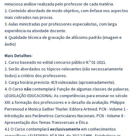
minuciosa análise realizada pelo professor de cada matéria.
2. Conteúdo abordado de modo objetivo, com ênfase nos aspectos
mais cobrados nas provas.
3. Aulas ministradas por professores especialistas, com larga
experiência na atividade docente.
4. Qualidade técnica de gravação de altíssimo padrão (imagem e
áudio)
Mais Detalhes:
1. Curso baseado no edital concurso público N.º 01-2021.
2. Serão abordados os tópicos relevantes (não necessariamente
todos) a critério dos professores.
3. Carga horária prevista: 419 videoaulas (aproximadamente).
4. O Curso
não
contemplará: Função de algumas classes de palavras.
LEGISLAÇÃO EDUCACIONAL: As competências para ensinar no século
XXI: a formação dos professores e o desafio da avaliação. Philippe
Perrenoud e Monica Gather Thurler. Editora Artmed. PCN - Volume 1 -
Introdução aos Parâmetros Curriculares Nacionais. PCN - Volume 8 -
Apresentação dos Temas Transversais e Ética.
4.1 O Curso contemplará
exclusivamente
em conhecimentos
específicos: LEI FEDERAL Nº 9.394, de 20/12/1996 - Estabelece as