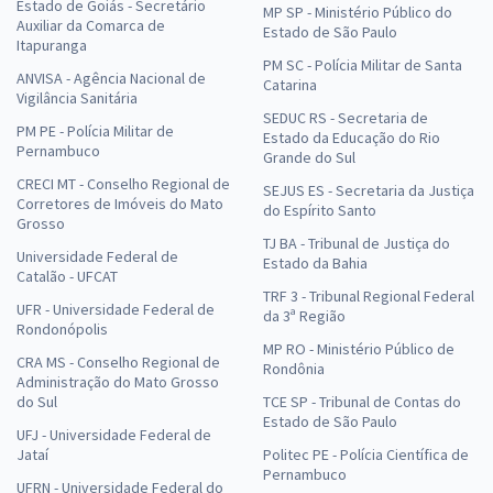
Estado de Goiás - Secretário
MP SP - Ministério Público do
Auxiliar da Comarca de
Estado de São Paulo
Itapuranga
PM SC - Polícia Militar de Santa
ANVISA - Agência Nacional de
Catarina
Vigilância Sanitária
SEDUC RS - Secretaria de
PM PE - Polícia Militar de
Estado da Educação do Rio
Pernambuco
Grande do Sul
CRECI MT - Conselho Regional de
SEJUS ES - Secretaria da Justiça
Corretores de Imóveis do Mato
do Espírito Santo
Grosso
TJ BA - Tribunal de Justiça do
Universidade Federal de
Estado da Bahia
Catalão - UFCAT
TRF 3 - Tribunal Regional Federal
UFR - Universidade Federal de
da 3ª Região
Rondonópolis
MP RO - Ministério Público de
CRA MS - Conselho Regional de
Rondônia
Administração do Mato Grosso
do Sul
TCE SP - Tribunal de Contas do
Estado de São Paulo
UFJ - Universidade Federal de
Jataí
Politec PE - Polícia Científica de
Pernambuco
UFRN - Universidade Federal do