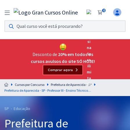
0
Assinatura Ilimitada 11
Acesso a todos os cursos. Teste grátis por 7 dias!
Assinatura OAB Até Passar
Acesso ilimitado a toda preparação para o Exame da
Desconto de
20% em todos os
Ordem, até você passar!
cursos avulsos do site SÓ HOJE!
Comprar agora
Residências Multiprofissionais
Preparação completa e intensiva para as principais
Cursos por Concurso
Prefeitura de Aparecida - SP
residências em saúde do Brasil
Prefeitura de Aparecida - SP - Professor III - Ensino Técnico - Administração
Concursos
SP - Educação
Assinatura Ilimitada
Prefeitura de
Cursos 20% OFF