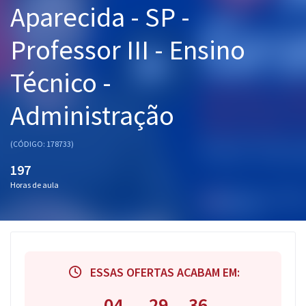
Aparecida - SP -
Pós
Professor III - Ensino
Graduação
Técnico -
OAB
Administração
Mentorias
Questões grátis
(CÓDIGO: 178733)
197
Conteúdo gratuito
Horas de aula
Blog
Aprovados
Atendimento
ESSAS OFERTAS ACABAM EM:
04
29
35