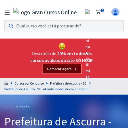
0
Assinatura Ilimitada 11
Acesso a todos os cursos. Teste grátis por 7 dias!
Assinatura OAB Até Passar
Acesso ilimitado a toda preparação para o Exame da
Desconto de
20% em todos os
Ordem, até você passar!
cursos avulsos do site SÓ HOJE!
Comprar agora
Residências Multiprofissionais
Preparação completa e intensiva para as principais
Cursos por Concurso
Prefeitura de Ascurra - SC
residências em saúde do Brasil
Prefeitura de Ascurra - SC - Atendente de Educação Infantil
Concursos
SC - Educação
Assinatura Ilimitada
Prefeitura de Ascurra -
Cursos 20% OFF