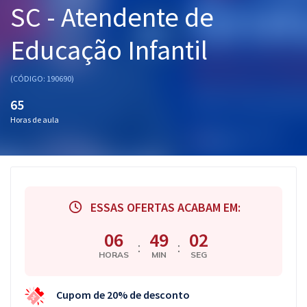
SC - Atendente de
Pós
Educação Infantil
Graduação
OAB
(CÓDIGO: 190690)
65
Mentorias
Horas de aula
Questões grátis
Conteúdo gratuito
Blog
ESSAS OFERTAS ACABAM EM:
Aprovados
06
49
02
:
:
HORAS
MIN
SEG
Atendimento
Cupom de 20% de desconto