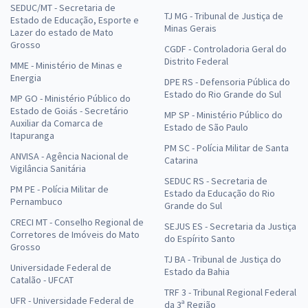
SEDUC/MT - Secretaria de
TJ MG - Tribunal de Justiça de
Estado de Educação, Esporte e
Minas Gerais
Lazer do estado de Mato
Grosso
CGDF - Controladoria Geral do
Distrito Federal
MME - Ministério de Minas e
Energia
DPE RS - Defensoria Pública do
Estado do Rio Grande do Sul
MP GO - Ministério Público do
Estado de Goiás - Secretário
MP SP - Ministério Público do
Auxiliar da Comarca de
Estado de São Paulo
Itapuranga
PM SC - Polícia Militar de Santa
ANVISA - Agência Nacional de
Catarina
Vigilância Sanitária
SEDUC RS - Secretaria de
PM PE - Polícia Militar de
Estado da Educação do Rio
Pernambuco
Grande do Sul
CRECI MT - Conselho Regional de
SEJUS ES - Secretaria da Justiça
Corretores de Imóveis do Mato
do Espírito Santo
Grosso
TJ BA - Tribunal de Justiça do
Universidade Federal de
Estado da Bahia
Catalão - UFCAT
TRF 3 - Tribunal Regional Federal
UFR - Universidade Federal de
da 3ª Região