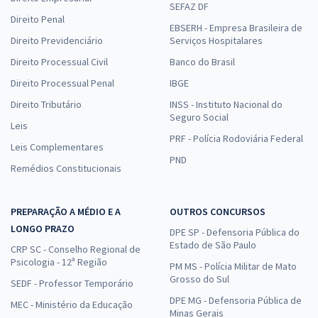
SEFAZ DF
Direito Penal
EBSERH - Empresa Brasileira de
Direito Previdenciário
Serviços Hospitalares
Direito Processual Civil
Banco do Brasil
Direito Processual Penal
IBGE
Direito Tributário
INSS - Instituto Nacional do
Seguro Social
Leis
PRF - Polícia Rodoviária Federal
Leis Complementares
PND
Remédios Constitucionais
PREPARAÇÃO A MÉDIO E A
OUTROS CONCURSOS
LONGO PRAZO
DPE SP - Defensoria Pública do
Estado de São Paulo
CRP SC - Conselho Regional de
Psicologia - 12ª Região
PM MS - Polícia Militar de Mato
Grosso do Sul
SEDF - Professor Temporário
DPE MG - Defensoria Pública de
MEC - Ministério da Educação
Minas Gerais