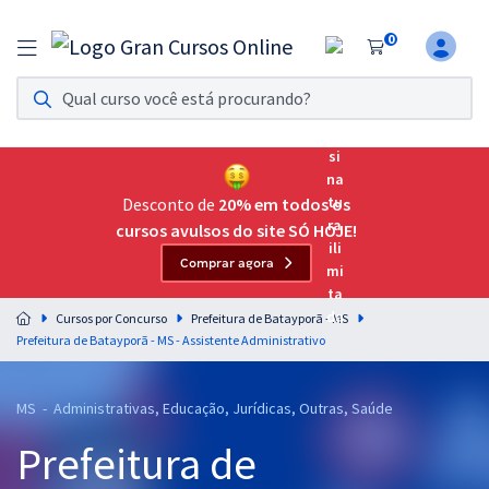
0
Assinatura Ilimitada 11
Acesso a todos os cursos. Teste grátis por 7 dias!
Assinatura OAB Até Passar
Acesso ilimitado a toda preparação para o Exame da
Desconto de
20% em todos os
Ordem, até você passar!
cursos avulsos do site SÓ HOJE!
Comprar agora
Residências Multiprofissionais
Preparação completa e intensiva para as principais
Cursos por Concurso
Prefeitura de Batayporã - MS
residências em saúde do Brasil
Prefeitura de Batayporã - MS - Assistente Administrativo
Concursos
MS - Administrativas, Educação, Jurídicas, Outras, Saúde
Assinatura Ilimitada
Prefeitura de
Cursos 20% OFF