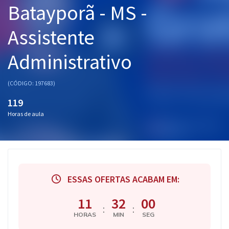
Batayporã - MS -
Pós
Assistente
Graduação
Administrativo
OAB
Mentorias
(CÓDIGO: 197683)
119
Questões grátis
Horas de aula
Conteúdo gratuito
Blog
Aprovados
ESSAS OFERTAS ACABAM EM:
Atendimento
11
31
59
:
:
HORAS
MIN
SEG