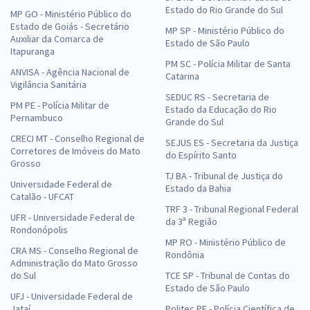
Estado do Rio Grande do Sul
MP GO - Ministério Público do
Estado de Goiás - Secretário
MP SP - Ministério Público do
Auxiliar da Comarca de
Estado de São Paulo
Itapuranga
PM SC - Polícia Militar de Santa
ANVISA - Agência Nacional de
Catarina
Vigilância Sanitária
SEDUC RS - Secretaria de
PM PE - Polícia Militar de
Estado da Educação do Rio
Pernambuco
Grande do Sul
CRECI MT - Conselho Regional de
SEJUS ES - Secretaria da Justiça
Corretores de Imóveis do Mato
do Espírito Santo
Grosso
TJ BA - Tribunal de Justiça do
Universidade Federal de
Estado da Bahia
Catalão - UFCAT
TRF 3 - Tribunal Regional Federal
UFR - Universidade Federal de
da 3ª Região
Rondonópolis
MP RO - Ministério Público de
CRA MS - Conselho Regional de
Rondônia
Administração do Mato Grosso
do Sul
TCE SP - Tribunal de Contas do
Estado de São Paulo
UFJ - Universidade Federal de
Jataí
Politec PE - Polícia Científica de