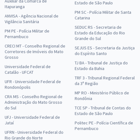
Auxiliar da Comarca de
Estado de São Paulo
Itapuranga
PM SC - Polícia Militar de Santa
ANVISA - Agência Nacional de
Catarina
Vigilância Sanitária
SEDUC RS - Secretaria de
PM PE - Polícia Militar de
Estado da Educação do Rio
Pernambuco
Grande do Sul
CRECI MT - Conselho Regional de
SEJUS ES - Secretaria da Justiça
Corretores de Imóveis do Mato
do Espírito Santo
Grosso
TJ BA - Tribunal de Justiça do
Universidade Federal de
Estado da Bahia
Catalão - UFCAT
TRF 3 - Tribunal Regional Federal
UFR - Universidade Federal de
da 3ª Região
Rondonópolis
MP RO - Ministério Público de
CRA MS - Conselho Regional de
Rondônia
Administração do Mato Grosso
do Sul
TCE SP - Tribunal de Contas do
Estado de São Paulo
UFJ - Universidade Federal de
Jataí
Politec PE - Polícia Científica de
Pernambuco
UFRN - Universidade Federal do
Rio Grande do Norte