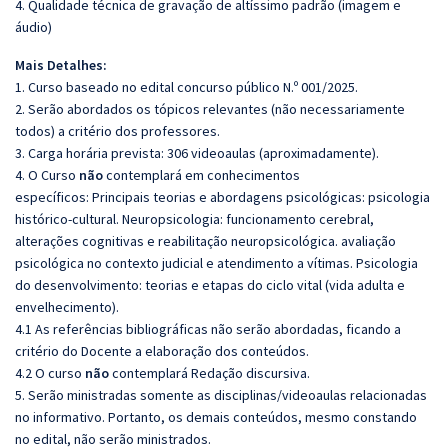
4. Qualidade técnica de gravação de altíssimo padrão (imagem e
áudio)
Mais Detalhes:
1. Curso baseado no edital concurso público N.º 001/2025.
2. Serão abordados os tópicos relevantes (não necessariamente
todos) a critério dos professores.
3. Carga horária prevista: 306 videoaulas (aproximadamente).
4. O Curso
não
contemplará em conhecimentos
específicos: Principais teorias e abordagens psicológicas: psicologia
histórico-cultural. Neuropsicologia: funcionamento cerebral,
alterações cognitivas e reabilitação neuropsicológica. avaliação
psicológica no contexto judicial e atendimento a vítimas. Psicologia
do desenvolvimento: teorias e etapas do ciclo vital (vida adulta e
envelhecimento).
4.1 As referências bibliográficas não serão abordadas, ficando a
critério do Docente a elaboração dos conteúdos.
4.2 O curso
não
contemplará Redação discursiva.
5. Serão ministradas somente as disciplinas/videoaulas relacionadas
no informativo. Portanto, os demais conteúdos, mesmo constando
no edital, não serão ministrados.