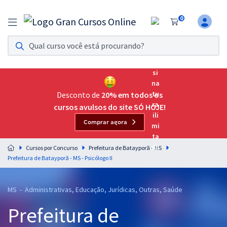
0
Assinatura Ilimitada 11
Acesso a todos os cursos. Teste grátis por 7 dias!
Assinatura OAB Até Passar
Acesso ilimitado a toda preparação para o Exame da
Desconto de
20% em todos os
Ordem, até você passar!
cursos avulsos do site SÓ HOJE!
Comprar agora
Residências Multiprofissionais
Preparação completa e intensiva para as principais
Cursos por Concurso
Prefeitura de Batayporã - MS
residências em saúde do Brasil
Prefeitura de Batayporã - MS - Psicólogo II
Concursos
MS - Administrativas, Educação, Jurídicas, Outras, Saúde
Assinatura Ilimitada
Prefeitura de
Cursos 20% OFF