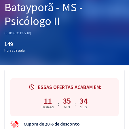
Batayporã - MS -
Pós
Psicólogo II
Graduação
OAB
(CÓDIGO: 197710)
149
Mentorias
Horas de aula
Questões grátis
Conteúdo gratuito
Blog
ESSAS OFERTAS ACABAM EM:
Aprovados
11
35
33
:
:
HORAS
MIN
SEG
Atendimento
Cupom de 20% de desconto