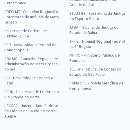
Pernambuco
Grande do Sul
CRECI MT - Conselho Regional de
SEJUS ES - Secretaria da Justiça
Corretores de Imóveis do Mato
do Espírito Santo
Grosso
TJ BA - Tribunal de Justiça do
Universidade Federal de
Estado da Bahia
Catalão - UFCAT
TRF 3 - Tribunal Regional Federal
UFR - Universidade Federal de
da 3ª Região
Rondonópolis
MP RO - Ministério Público de
CRA MS - Conselho Regional de
Rondônia
Administração do Mato Grosso
do Sul
TCE SP - Tribunal de Contas do
Estado de São Paulo
UFJ - Universidade Federal de
Jataí
Politec PE - Polícia Científica de
Pernambuco
UFRN - Universidade Federal do
Rio Grande do Norte
UFCSPA - Universidade Federal
de Ciência da Saúde de Porto
Alegre