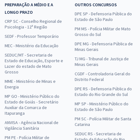
PREPARAÇÃO A MÉDIO E A
OUTROS CONCURSOS
LONGO PRAZO
DPE SP - Defensoria Pública do
Estado de São Paulo
CRP SC - Conselho Regional de
Psicologia - 12ª Região
PM MS - Polícia Militar de Mato
Grosso do Sul
SEDF - Professor Temporário
DPE MG - Defensoria Pública de
MEC - Ministério da Educação
Minas Gerais
SEDUC/MT - Secretaria de
TJ MG - Tribunal de Justiça de
Estado de Educação, Esporte e
Minas Gerais
Lazer do estado de Mato
Grosso
CGDF - Controladoria Geral do
Distrito Federal
MME - Ministério de Minas e
Energia
DPE RS - Defensoria Pública do
Estado do Rio Grande do Sul
MP GO - Ministério Público do
Estado de Goiás - Secretário
MP SP - Ministério Público do
Auxiliar da Comarca de
Estado de São Paulo
Itapuranga
PM SC - Polícia Militar de Santa
ANVISA - Agência Nacional de
Catarina
Vigilância Sanitária
SEDUC RS - Secretaria de
PM PE - Polícia Militar de
Estado da Educação do Rio