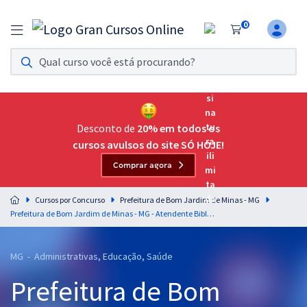
0
Assinatura Ilimitada 11
Acesso a todos os cursos. Teste grátis por 7 dias!
Assinatura OAB Até Passar
Acesso ilimitado a toda preparação para o Exame da
Desconto de
20% em todos os
Ordem, até você passar!
cursos avulsos do site SÓ HOJE!
Comprar agora
Residências Multiprofissionais
Preparação completa e intensiva para as principais
Cursos por Concurso
Prefeitura de Bom Jardim de Minas - MG
residências em saúde do Brasil
Prefeitura de Bom Jardim de Minas - MG - Atendente Bibliotecário (Pós-Edital)
Concursos
MG - Administrativas, Educação, Saúde
Assinatura Ilimitada
Prefeitura de Bom
Cursos 20% OFF