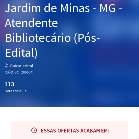
Jardim de Minas - MG -
Pós
Atendente
Graduação
Bibliotecário (Pós-
OAB
Edital)
Mentorias
Questões grátis
Baixar edital
(CÓDIGO: 206604)
Conteúdo gratuito
113
Blog
Horas de aula
Aprovados
Atendimento
ESSAS OFERTAS ACABAM EM: