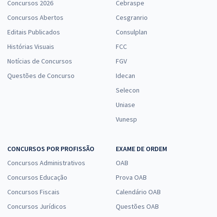
Concursos 2026
Cebraspe
Concursos Abertos
Cesgranrio
Editais Publicados
Consulplan
Histórias Visuais
FCC
Notícias de Concursos
FGV
Questões de Concurso
Idecan
Selecon
Uniase
Vunesp
CONCURSOS POR PROFISSÃO
EXAME DE ORDEM
Concursos Administrativos
OAB
Concursos Educação
Prova OAB
Concursos Fiscais
Calendário OAB
Concursos Jurídicos
Questões OAB