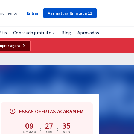
Assinatura
Ilimitada
11
endimento
Entrar
átis
Conteúdo gratuito
Blog
Aprovados
mprar agora
ESSAS OFERTAS ACABAM EM:
09
27
34
:
:
HORAS
MIN
SEG