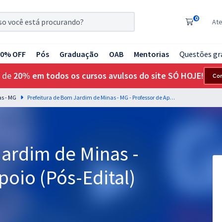
0
At
20% OFF
Pós
Graduação
OAB
Mentorias
Questões gr
 de
20% em todos os cursos avulsos do site SÓ HOJE!
Co
as - MG
Prefeitura de Bom Jardim de Minas - MG - Professor de Apoio (Pós-Edital)
Jardim de Minas -
poio (Pós-Edital)