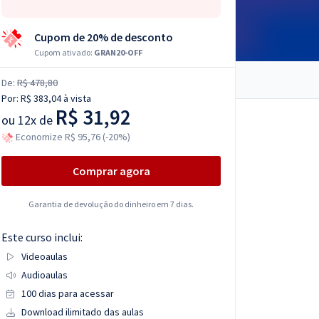
Cupom de 20% de desconto
Cupom ativado:
GRAN20-OFF
De:
R$ 478,80
Por:
R$ 383,04
à vista
R$ 31,92
ou
12x de
Economize R$ 95,76 (-20%)
Comprar agora
Garantia de devolução do dinheiro em 7 dias.
Este curso inclui:
Videoaulas
Audioaulas
100 dias para acessar
Download ilimitado das aulas