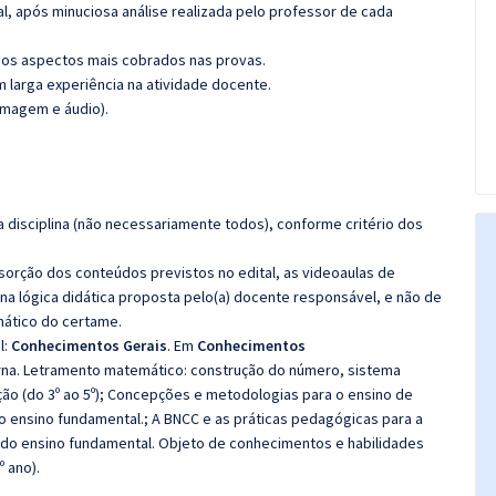
l, após minuciosa análise realizada pelo professor de cada
os aspectos mais cobrados nas provas.
m larga experiência na atividade docente.
imagem e áudio).
 disciplina (não necessariamente todos), conforme critério dos
bsorção dos conteúdos previstos no edital, as videoaulas de
a lógica didática proposta pelo(a) docente responsável, e não de
ático do certame.
l:
Conhecimentos Gerais
. Em
Conhecimentos
rna. Letramento matemático: construção do número, sistema
ção (do 3º ao 5º); Concepções e metodologias para o ensino de
do ensino fundamental.; A BNCC e as práticas pedagógicas para a
 do ensino fundamental. Objeto de conhecimentos e habilidades
º ano).