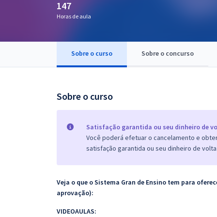
147
Pós
Horas de aula
Graduação
Sobre o curso
Sobre o concurso
OAB
Mentorias
Sobre o curso
Questões grátis
Conteúdo gratuito
Satisfação garantida ou seu dinheiro de vo
Você poderá efetuar o cancelamento e obter 
Blog
satisfação garantida ou seu dinheiro de volta
Aprovados
Veja o que o Sistema Gran de Ensino tem para ofer
Atendimento
aprovação):
VIDEOAULAS: