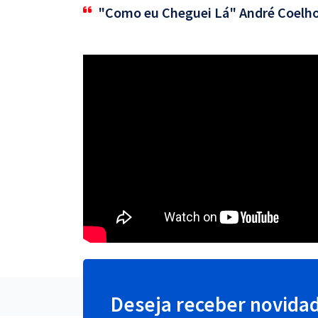
"Como eu Cheguei Lá" André Coelh
Deseja receber novida