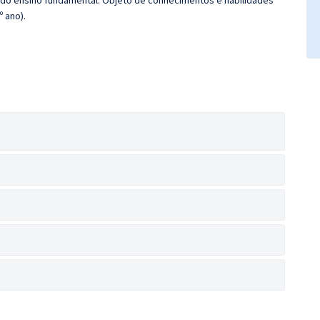
 do ensino fundamental. Objeto de conhecimentos e habilidades
º ano).