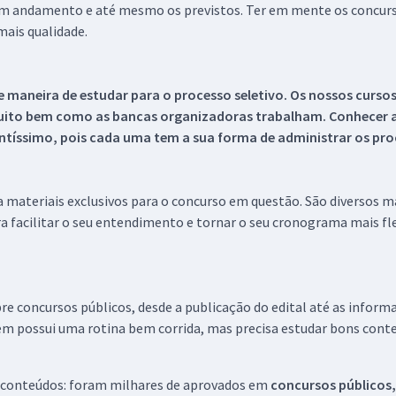
 em andamento e até mesmo os previstos. Ter em mente os concurso
ais qualidade.
 maneira de estudar para o processo seletivo. Os nossos curso
uito bem como as bancas organizadoras trabalham. Conhecer a
tíssimo, pois cada uma tem a sua forma de administrar os proc
 a materiais exclusivos para o concurso em questão. São diversos 
a facilitar o seu entendimento e tornar o seu cronograma mais fle
re concursos públicos, desde a publicação do edital até as inform
em possui uma rotina bem corrida, mas precisa estudar bons conte
 conteúdos: foram milhares de aprovados em
concursos públicos,