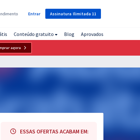
Assinatura
Ilimitada
11
endimento
Entrar
átis
Conteúdo gratuito
Blog
Aprovados
mprar agora
ESSAS OFERTAS ACABAM EM: