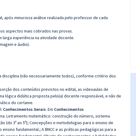
l, após minuciosa análise realizada pelo professor de cada
os aspectos mais cobrados nas provas.
m larga experiência na atividade docente.
imagem e áudio).
 disciplina (não necessariamente todos), conforme critério dos
bsorção dos conteúdos previstos no edital, as videoaulas de
a lógica didática proposta pelo(a) docente responsável, e não de
ático do certame.
l:
Conhecimentos Gerais
. Em
Conhecimentos
rna. Letramento matemático: construção do número, sistema
ção (do 3º ao 5º); Concepções e metodologias para o ensino de
do ensino fundamental.; A BNCC e as práticas pedagógicas para a