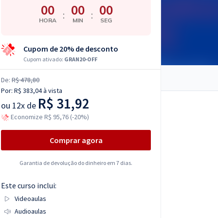
00
00
00
:
:
HORA
MIN
SEG
Cupom de 20% de desconto
Cupom ativado:
GRAN20-OFF
De:
R$ 478,80
Por:
R$ 383,04
à vista
R$ 31,92
ou
12x de
Economize R$ 95,76 (-20%)
Comprar agora
Garantia de devolução do dinheiro em 7 dias.
Este curso inclui:
Videoaulas
Audioaulas