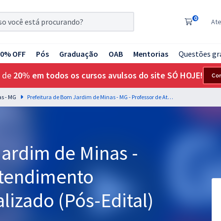
0
At
20% OFF
Pós
Graduação
OAB
Mentorias
Questões gr
 de
20% em todos os cursos avulsos do site SÓ HOJE!
Co
as - MG
Prefeitura de Bom Jardim de Minas - MG - Professor de Atendimento Educacional Especializado (Pós-Edital)
Jardim de Minas -
Atendimento
lizado (Pós-Edital)