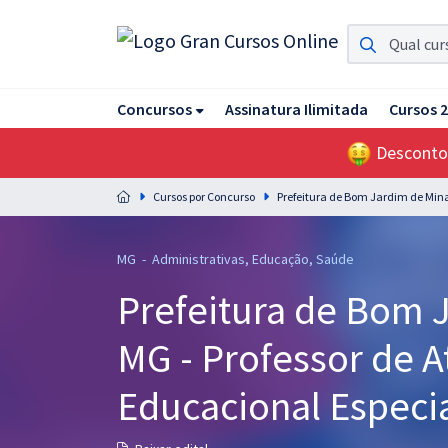
Assinatura Ilimitada 11
Concursos
Assinatura Ilimitada
Cursos 
Acesso a todos os cursos. Teste grátis por 7 dias!
Desconto
Assinatura OAB Até Passar
Acesso ilimitado a toda preparação para o Exame da
Cursos por Concurso
Prefeitura de Bom Jardim de Min
Ordem, até você passar!
Residências Multiprofissionais
MG - Administrativas, Educação, Saúde
Preparação completa e intensiva para as principais
Prefeitura de Bom 
residências em saúde do Brasil
MG - Professor de 
Concursos
Assinatura Ilimitada
Educacional Especia
Cursos 20% OFF