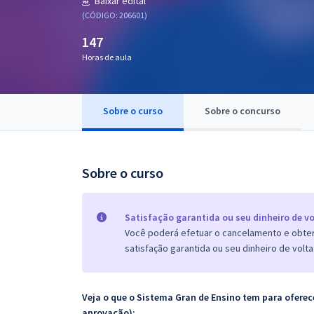
Baixar edital
Pós
(CÓDIGO: 206601)
147
Graduação
Horas de aula
OAB
Mentorias
Sobre o curso
Sobre o concurso
Questões grátis
Sobre o curso
Conteúdo gratuito
Blog
Satisfação garantida ou seu dinheiro de vo
Aprovados
Você poderá efetuar o cancelamento e obter 
satisfação garantida ou seu dinheiro de volta
Atendimento
Veja o que o Sistema Gran de Ensino tem para ofer
aprovação):