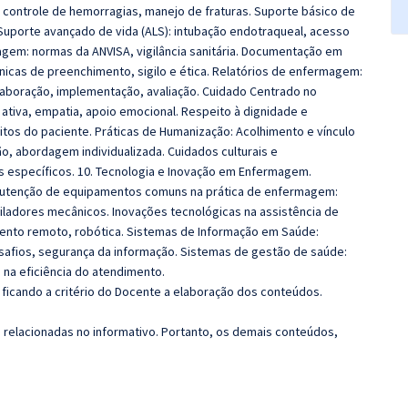
: controle de hemorragias, manejo de fraturas. Suporte básico de
. Suporte avançado de vida (ALS): intubação endotraqueal, acesso
magem: normas da ANVISA, vigilância sanitária. Documentação em
nicas de preenchimento, sigilo e ética. Relatórios de enfermagem:
elaboração, implementação, avaliação. Cuidado Centrado no
 ativa, empatia, apoio emocional. Respeito à dignidade e
tos do paciente. Práticas de Humanização: Acolhimento e vínculo
o, abordagem individualizada. Cuidados culturais e
os específicos. 10. Tecnologia e Inovação em Enfermagem.
anutenção de equipamentos comuns na prática de enfermagem:
iladores mecânicos. Inovações tecnológicas na assistência de
ento remoto, robótica. Sistemas de Informação em Saúde:
esafios, segurança da informação. Sistemas de gestão de saúde:
s na eficiência do atendimento.
ficando a critério do Docente a elaboração dos conteúdos.
s relacionadas no informativo. Portanto, os demais conteúdos,