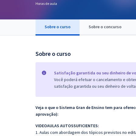
Horas de aula
Pós
Graduação
Sobre o curso
Sobre o concurso
OAB
Mentorias
Sobre o curso
Questões grátis
Satisfação garantida ou seu dinheiro de vo
Conteúdo gratuito
Você poderá efetuar o cancelamento e obter 
satisfação garantida ou seu dinheiro de volta
Blog
Aprovados
Veja o que o Sistema Gran de Ensino tem para ofer
aprovação):
Atendimento
VIDEOAULAS AUTOSSUFICIENTES:
1. Aulas com abordagem dos tópicos previstos no edita