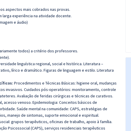
os aspectos mais cobrados nas provas.
m larga experiência na atividade docente.
(imagem e áudio)
riamente todos) a critério dos professores.
ente).
ersidade linguística regional, social e histórica. Literatura –
rativo, lírico e dramático. Figuras de linguagem e estilo. Literatura
íficos:
Procedimentos e Técnicas Básicas: higiene oral, mudanças
os invasivos. Cuidados pós-operatórios: monitoramento, controle
eteres. Avaliação de feridas cirúrgicas e técnicas de curativos.
al, acesso venoso. Epidemiologia: Conceitos básicos de
morbidade. Saúde mental na comunidade: CAPS, estratégias de
ípios, manejo de sintomas, suporte emocional e espiritual.
ocial: grupos terapêuticos, oficinas de trabalho, apoio à família.
ão Psicossocial (CAPS), serviços residenciais terapêuticos