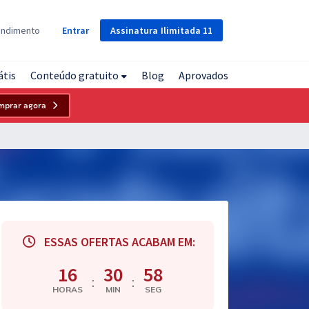
Assinatura
Ilimitada
11
endimento
Entrar
átis
Conteúdo gratuito
Blog
Aprovados
mprar agora
ESSAS OFERTAS ACABAM EM:
16
30
57
:
:
HORAS
MIN
SEG