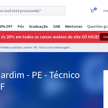
0
At
20% OFF
Pós
Graduação
OAB
Mentorias
Questões gr
 de
20% em todos os cursos avulsos do site SÓ HOJE!
Co
Prefeitura de Bom Jardim - PE - Técnico em Enfermagem PSF
ardim - PE - Técnico
F