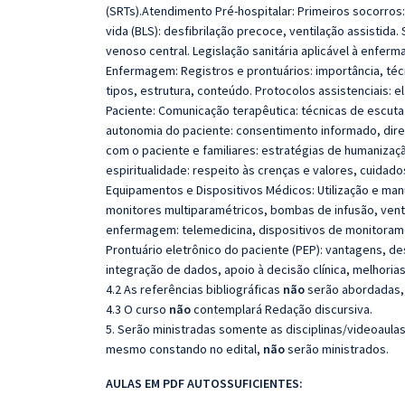
(SRTs).Atendimento Pré-hospitalar: Primeiros socorros
vida (BLS): desfibrilação precoce, ventilação assistida
venoso central. Legislação sanitária aplicável à enfer
Enfermagem: Registros e prontuários: importância, téc
tipos, estrutura, conteúdo. Protocolos assistenciais: 
Paciente: Comunicação terapêutica: técnicas de escuta
autonomia do paciente: consentimento informado, direi
com o paciente e familiares: estratégias de humanizaçã
espiritualidade: respeito às crenças e valores, cuidad
Equipamentos e Dispositivos Médicos: Utilização e m
monitores multiparamétricos, bombas de infusão, vent
enfermagem: telemedicina, dispositivos de monitoram
Prontuário eletrônico do paciente (PEP): vantagens, d
integração de dados, apoio à decisão clínica, melhoria
4.2 As referências bibliográficas
não
serão abordadas, 
4.3 O curso
não
contemplará Redação discursiva.
5. Serão ministradas somente as disciplinas/videoaula
mesmo constando no edital,
não
serão ministrados.
AULAS EM PDF AUTOSSUFICIENTES: