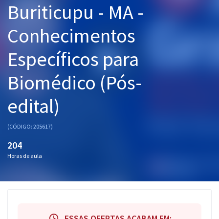
Buriticupu - MA -
Pós
Conhecimentos
Graduação
Específicos para
OAB
Biomédico (Pós-
Mentorias
edital)
Questões grátis
Conteúdo gratuito
(CÓDIGO: 205617)
Blog
204
Horas de aula
Aprovados
Atendimento
ESSAS OFERTAS ACABAM EM: