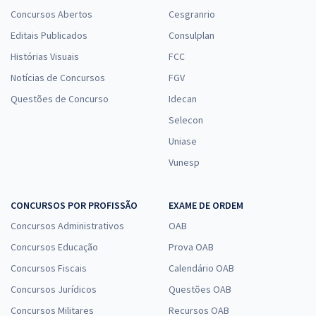
Concursos Abertos
Cesgranrio
Editais Publicados
Consulplan
Histórias Visuais
FCC
Notícias de Concursos
FGV
Questões de Concurso
Idecan
Selecon
Uniase
Vunesp
CONCURSOS POR PROFISSÃO
EXAME DE ORDEM
Concursos Administrativos
OAB
Concursos Educação
Prova OAB
Concursos Fiscais
Calendário OAB
Concursos Jurídicos
Questões OAB
Concursos Militares
Recursos OAB