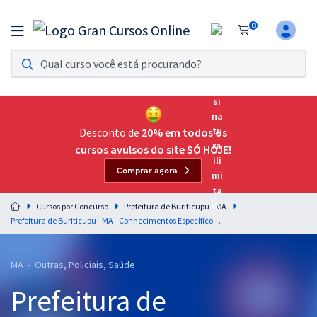
0
Assinatura Ilimitada 11
Acesso a todos os cursos. Teste grátis por 7 dias!
Assinatura OAB Até Passar
Acesso ilimitado a toda preparação para o Exame da
Desconto de
20% em todos os
Ordem, até você passar!
cursos avulsos do site SÓ HOJE!
Comprar agora
Residências Multiprofissionais
Preparação completa e intensiva para as principais
Cursos por Concurso
Prefeitura de Buriticupu - MA
residências em saúde do Brasil
Prefeitura de Buriticupu - MA - Conhecimentos Específicos para Biomédico (Pós-edital)
Concursos
MA - Outras, Policiais, Saúde
Assinatura Ilimitada
Prefeitura de
Cursos 20% OFF