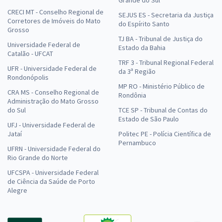
CRECI MT - Conselho Regional de
SEJUS ES - Secretaria da Justiça
Corretores de Imóveis do Mato
do Espírito Santo
Grosso
TJ BA - Tribunal de Justiça do
Universidade Federal de
Estado da Bahia
Catalão - UFCAT
TRF 3 - Tribunal Regional Federal
UFR - Universidade Federal de
da 3ª Região
Rondonópolis
MP RO - Ministério Público de
CRA MS - Conselho Regional de
Rondônia
Administração do Mato Grosso
do Sul
TCE SP - Tribunal de Contas do
Estado de São Paulo
UFJ - Universidade Federal de
Jataí
Politec PE - Polícia Científica de
Pernambuco
UFRN - Universidade Federal do
Rio Grande do Norte
UFCSPA - Universidade Federal
de Ciência da Saúde de Porto
Alegre