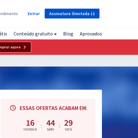
Assinatura
Ilimitada
11
endimento
Entrar
átis
Conteúdo gratuito
Blog
Aprovados
mprar agora
ESSAS OFERTAS ACABAM EM:
16
44
28
:
:
HORAS
MIN
SEG