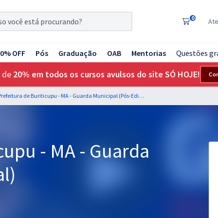
0
At
20% OFF
Pós
Graduação
OAB
Mentorias
Questões gr
 de
20% em todos os cursos avulsos do site SÓ HOJE!
Co
Prefeitura de Buriticupu - MA - Guarda Municipal (Pós-Edital)
icupu - MA - Guarda
l)