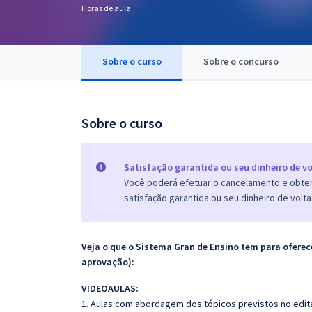
Horas de aula
Pós
Graduação
Sobre o curso
Sobre o concurso
OAB
Mentorias
Sobre o curso
Questões grátis
Satisfação garantida ou seu dinheiro de vo
Conteúdo gratuito
Você poderá efetuar o cancelamento e obter 
satisfação garantida ou seu dinheiro de volta
Blog
Aprovados
Veja o que o Sistema Gran de Ensino tem para ofer
aprovação):
Atendimento
VIDEOAULAS:
1. Aulas com abordagem dos tópicos previstos no edita