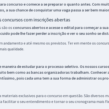
ara concurso e comece a se preparar o quanto antes. Com muita
os, a sua chance de conquistar uma vaga passa a ser bem maior
os concursos com inscrições abertas
s são os
concursos abertos e acesse o edital para começar a sua
ido pode lhe fazer perder a inscrição e ver o seu sonho se dis
 em andamento e até mesmo os previstos. Ter em mente os concurso
ais qualidade.
 maneira de estudar para o processo seletivo. Os nossos curso
uito bem como as bancas organizadoras trabalham. Conhecer a
tíssimo, pois cada uma tem a sua forma de administrar os proc
 a materiais exclusivos para o concurso em questão. São diversos 
a facilitar o seu entendimento e tornar o seu cronograma mais fle