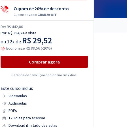
Cupom de 20% de desconto
Cupom ativado:
GRAN20-OFF
De:
R$ 442,80
Por:
R$ 354,24
à vista
R$ 29,52
ou
12x de
Economize R$ 88,56 (-20%)
Comprar agora
Garantia de devolução do dinheiro em 7 dias.
Este curso inclui:
Videoaulas
Audioaulas
PDFs
120 dias para acessar
Download ilimitado das aulas