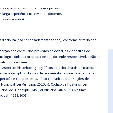
os aspectos mais cobrados nas provas.
m larga experiência na atividade docente.
imagem e áudio).
 disciplina (não necessariamente todos), conforme critério dos
bsorção dos conteúdos previstos no edital, as videoaulas de
a lógica didática proposta pelo(a) docente responsável, e não de
ático do certame.
: Aspectos históricos, geográficos e socioculturais de Buriticupu
arquia e disciplina. Noções de ferramenta de monitoramento de
 operação e componentes. Rádio comunicadores: noções de
unicipal (Lei Municipal 02/1997), Código de Posturas (Lei
icipal de Buriticupu – MA (Lei Municipal 482/2021). Regime
cipal n° 172/2007).