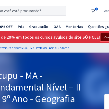
0
At
20% OFF
Pós
Graduação
OAB
Mentorias
Questões gr
 de
20% em todos os cursos avulsos do site SÓ HOJE!
Co
Prefeitura de Buriticupu - MA - Professor Ensino Fundamental Nível – II - Anos Finais – 6º Ao 9º Ano - Geografia (Pós-Edital)
cupu - MA -
ndamental Nível – II
o 9º Ano - Geografia