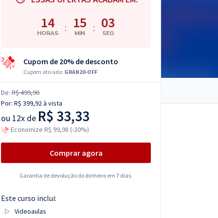
14
15
02
:
:
HORAS
MIN
SEG
Cupom de 20% de desconto
Cupom ativado:
GRAN20-OFF
De:
R$ 499,90
Por:
R$ 399,92
à vista
R$ 33,33
ou
12x de
Economize R$ 99,98 (-20%)
Comprar agora
Garantia de devolução do dinheiro em 7 dias.
Este curso inclui:
Videoaulas