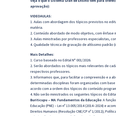
Veja o que o Sistema Gran de Ensino tem para ofer
aprovação):
VIDEOAULAS:
1. Aulas com abordagem dos tópicos previstos no edita
matéria.
2. Conteúdo abordado de modo objetivo, com ênfase n
3. Aulas ministradas por professores especialistas, co
4. Qualidade técnica de gravação de altíssimo padrão (
Mais Detalhes:
1. Curso baseado no Edital N° 001/2026.
2. Serão abordados os tópicos mais relevantes de cada
respectivos professores.
3. Informamos que, para facilitar a compreensão e a a
determinadas disciplinas foram organizadas com base n
acordo com a ordem dos tópicos do conteúdo program
4. Não serão ministrados os seguintes tópicos do Edital
Buriticupu – MA
.
Fundamentos da Educação
: A funçã
Educação (PNE) – Lei nº 13.005/2014 (2014–2024) e ac
Direitos Humanos (Resolução CNE/CP nº 1/2012); Polític