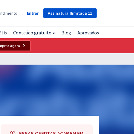
Assinatura
Ilimitada
11
endimento
Entrar
átis
Conteúdo gratuito
Blog
Aprovados
mprar agora
ESSAS OFERTAS ACABAM EM: