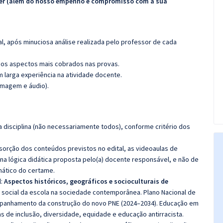
ecer (além do nosso empenho e compromisso com a sua
l, após minuciosa análise realizada pelo professor de cada
os aspectos mais cobrados nas provas.
m larga experiência na atividade docente.
imagem e áudio).
 disciplina (não necessariamente todos), conforme critério dos
bsorção dos conteúdos previstos no edital, as videoaulas de
a lógica didática proposta pelo(a) docente responsável, e não de
ático do certame.
:
Aspectos históricos, geográficos e socioculturais de
o social da escola na sociedade contemporânea. Plano Nacional de
ompanhamento da construção do novo PNE (2024–2034). Educação em
as de inclusão, diversidade, equidade e educação antirracista.