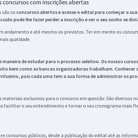
os concursos com inscrições abertas
s são os
concursos abertos e acesse o edital para começar a sua
ido pode lhe fazer perder a inscrição e ver o seu sonho se dis
 em andamento e até mesmo os previstos. Ter em mente os concurso
ais qualidade.
 maneira de estudar para o processo seletivo. Os nossos curso
uito bem como as bancas organizadoras trabalham. Conhecer a
tíssimo, pois cada uma tem a sua forma de administrar os proc
 a materiais exclusivos para o concurso em questão. São diversos 
a facilitar o seu entendimento e tornar o seu cronograma mais fle
re concursos públicos, desde a publicação do edital até as inform