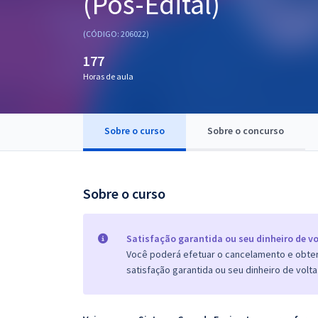
(Pós-Edital)
Pós
(CÓDIGO: 206022)
Graduação
177
Horas de aula
OAB
Mentorias
Sobre o curso
Sobre o concurso
Questões grátis
Conteúdo gratuito
Sobre o curso
Blog
Aprovados
Satisfação garantida ou seu dinheiro de vo
Você poderá efetuar o cancelamento e obter 
satisfação garantida ou seu dinheiro de volta
Atendimento