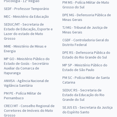
Psicologia - 12ª Região
PM MS - Polícia Militar de Mato
Grosso do Sul
SEDF - Professor Temporário
DPE MG - Defensoria Pública de
MEC - Ministério da Educação
Minas Gerais
SEDUC/MT - Secretaria de
TJ MG - Tribunal de Justiça de
Estado de Educação, Esporte e
Minas Gerais
Lazer do estado de Mato
Grosso
CGDF - Controladoria Geral do
Distrito Federal
MME - Ministério de Minas e
Energia
DPE RS - Defensoria Pública do
Estado do Rio Grande do Sul
MP GO - Ministério Público do
Estado de Goiás - Secretário
MP SP - Ministério Público do
Auxiliar da Comarca de
Estado de São Paulo
Itapuranga
PM SC - Polícia Militar de Santa
ANVISA - Agência Nacional de
Catarina
Vigilância Sanitária
SEDUC RS - Secretaria de
PM PE - Polícia Militar de
Estado da Educação do Rio
Pernambuco
Grande do Sul
CRECI MT - Conselho Regional de
SEJUS ES - Secretaria da Justiça
Corretores de Imóveis do Mato
do Espírito Santo
Grosso