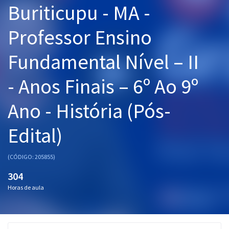
Buriticupu - MA -
Pós
Professor Ensino
Graduação
Fundamental Nível – II
OAB
- Anos Finais – 6º Ao 9º
Mentorias
Ano - História (Pós-
Questões grátis
Conteúdo gratuito
Edital)
Blog
(CÓDIGO: 205855)
Aprovados
304
Horas de aula
Atendimento