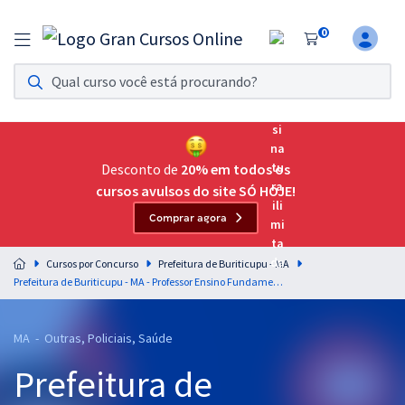
0
Assinatura Ilimitada 11
Acesso a todos os cursos. Teste grátis por 7 dias!
Assinatura OAB Até Passar
Acesso ilimitado a toda preparação para o Exame da
Desconto de
20% em todos os
Ordem, até você passar!
cursos avulsos do site SÓ HOJE!
Comprar agora
Residências Multiprofissionais
Preparação completa e intensiva para as principais
Cursos por Concurso
Prefeitura de Buriticupu - MA
residências em saúde do Brasil
Prefeitura de Buriticupu - MA - Professor Ensino Fundamental Nível – II - Anos Finais – 6º Ao 9º Ano - História (Pós-Edital)
Concursos
MA - Outras, Policiais, Saúde
Assinatura Ilimitada
Prefeitura de
Cursos 20% OFF