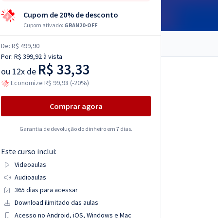
Cupom de 20% de desconto
Cupom ativado:
GRAN20-OFF
De:
R$ 499,90
Por:
R$ 399,92
à vista
R$ 33,33
ou
12x de
Economize R$ 99,98 (-20%)
Comprar agora
Garantia de devolução do dinheiro em 7 dias.
Este curso inclui:
Videoaulas
Audioaulas
365 dias para acessar
Download ilimitado das aulas
Acesso no Android, iOS, Windows e Mac