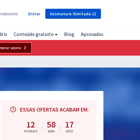
Assinatura
Ilimitada
11
endimento
Entrar
átis
Conteúdo gratuito
Blog
Aprovados
mprar agora
ESSAS OFERTAS ACABAM EM:
12
58
16
:
:
HORAS
MIN
SEG