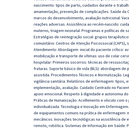
nascimento: tipos de parto, cuidados durante o trabalh
amamentação, prevenção de complicações. Saúde da Cr
marcos do desenvolvimento, avaliação nutricional. Vaci
reações adversas. Assistência ao recém-nascido: cuidad
materno, triagem neonatal. Programas e políticas de saú
Estratégias de reintegração social: grupos terapêutico
comunitário: Centros de Atenção Psicossocial (CAPS), s
Atendimento: Abordagem inicial do paciente crítico: av
imobilização e transporte de vítimas: uso de colar cerv
hospitalar: Primeiros socorros: técnicas de ressuscit
fraturas. Suporte básico de vida (BLS): abordagem de p
assistida. Procedimentos Técnicos e Normatização. Leg
vigilância sanitária. Relatórios de enfermagem: tipos, 
implementação, avaliação. Cuidado Centrado no Pacient
apoio emocional. Respeito à dignidade e autonomia do 
Práticas de Humanização: Acolhimento e vínculo com o
individualizada. Tecnologia e Inovação em Enfermagem
de equipamentos comuns na prática de enfermagem: mo
mecânicos. Inovações tecnológicas na assistência de 
remoto, robótica. Sistemas de Informação em Saúde: Pr