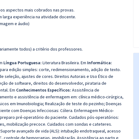
os aspectos mais cobrados nas provas.
m larga experiência na atividade docente.
(imagem e áudio)
riamente todos) a critério dos professores.
m
Língua Portuguesa:
Literatura Brasileira. Em
Informática:
 para edição simples: corte, redimensionamento, adição de texto.
seleção, ajustes de cores. Direitos Autorais e Uso Ético de
eção de software, direitos do desenvolvedor, pirataria de
ntal
.
Em
Conhecimentos Específicos:
Assistência de
mento e assistência de enfermagem em: clínica médico-cirúrgica,
básicos em Imunobiologia; Realização de teste do pezinho; Doenças
aciente com Doenças Infecciosas: Cólera. Enfermagem Médico-
e preparo pré-operatório do paciente. Cuidados pós-operatórios:
es, mobilização precoce. Cuidados com sondas e cateteres.
s. Suporte avançado de vida (ALS): intubação endotraqueal, acesso
, controle de hemorragias, imobilização. Assistência ao parto e