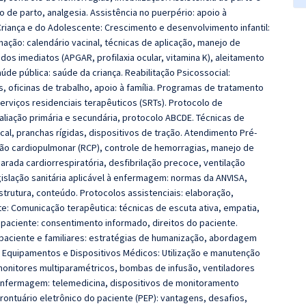
o de parto, analgesia. Assistência no puerpério: apoio à
iança e do Adolescente: Crescimento e desenvolvimento infantil:
nação: calendário vacinal, técnicas de aplicação, manejo de
os imediatos (APGAR, profilaxia ocular, vitamina K), aleitamento
de pública: saúde da criança. Reabilitação Psicossocial:
s, oficinas de trabalho, apoio à família. Programas de tratamento
erviços residenciais terapêuticos (SRTs). Protocolo de
aliação primária e secundária, protocolo ABCDE. Técnicas de
ical, pranchas rígidas, dispositivos de tração. Atendimento Pré-
ação cardiopulmonar (RCP), controle de hemorragias, manejo de
arada cardiorrespiratória, desfibrilação precoce, ventilação
islação sanitária aplicável à enfermagem: normas da ANVISA,
estrutura, conteúdo. Protocolos assistenciais: elaboração,
e: Comunicação terapêutica: técnicas de escuta ativa, empatia,
paciente: consentimento informado, direitos do paciente.
 paciente e familiares: estratégias de humanização, abordagem
. Equipamentos e Dispositivos Médicos: Utilização e manutenção
nitores multiparamétricos, bombas de infusão, ventiladores
enfermagem: telemedicina, dispositivos de monitoramento
ontuário eletrônico do paciente (PEP): vantagens, desafios,