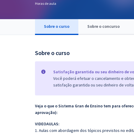
Horas de aula
Pós
Graduação
Sobre o curso
Sobre o concurso
OAB
Mentorias
Sobre o curso
Questões grátis
Satisfação garantida ou seu dinheiro de vo
Conteúdo gratuito
Você poderá efetuar o cancelamento e obter 
satisfação garantida ou seu dinheiro de volta
Blog
Aprovados
Veja o que o Sistema Gran de Ensino tem para ofer
aprovação):
Atendimento
VIDEOAULAS:
1. Aulas com abordagem dos tópicos previstos no edita