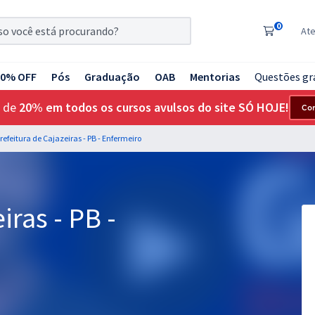
0
At
20% OFF
Pós
Graduação
OAB
Mentorias
Questões gr
 de
20% em todos os cursos avulsos do site SÓ HOJE!
Co
refeitura de Cajazeiras - PB - Enfermeiro
iras - PB -