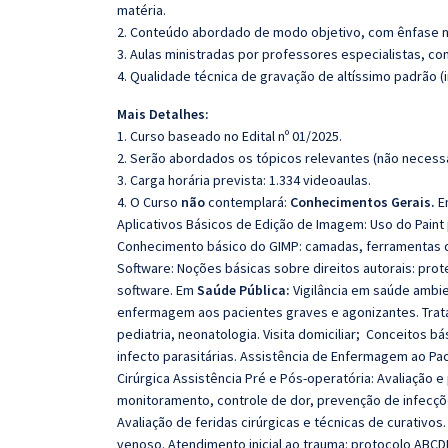
matéria.
2. Conteúdo abordado de modo objetivo, com ênfase n
3. Aulas ministradas por professores especialistas, co
4. Qualidade técnica de gravação de altíssimo padrão 
Mais Detalhes:
1. Curso baseado no Edital nº 01/2025.
2. Serão abordados os tópicos relevantes (não necessa
3. Carga horária prevista: 1.334 videoaulas.
4. O Curso
não
contemplará:
Conhecimentos Gerais.
E
Aplicativos Básicos de Edição de Imagem: Uso do Paint
Conhecimento básico do GIMP: camadas, ferramentas de 
Software: Noções básicas sobre direitos autorais: prot
software. Em
Saúde Pública:
Vigilância em saúde ambie
enfermagem aos pacientes graves e agonizantes. Trata
pediatria, neonatologia. Visita domiciliar; Conceitos 
infecto parasitárias. Assistência de Enfermagem ao P
Cirúrgica Assistência Pré e Pós-operatória: Avaliação 
monitoramento, controle de dor, prevenção de infecçõ
Avaliação de feridas cirúrgicas e técnicas de curativo
venoso. Atendimento inicial ao trauma: protocolo ABCDE