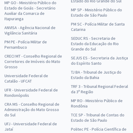
Estado do Rio Grande do Sul
MP GO - Ministério Público do
Estado de Goiás - Secretário
MP SP - Ministério Público do
Auxiliar da Comarca de
Estado de São Paulo
Itapuranga
PM SC - Polícia Militar de Santa
ANVISA - Agência Nacional de
Catarina
Vigilância Sanitária
SEDUC RS - Secretaria de
PM PE - Polícia Militar de
Estado da Educação do Rio
Pernambuco
Grande do Sul
CRECI MT - Conselho Regional de
SEJUS ES - Secretaria da Justiça
Corretores de Imóveis do Mato
do Espírito Santo
Grosso
TJ BA - Tribunal de Justiça do
Universidade Federal de
Estado da Bahia
Catalão - UFCAT
TRF 3 - Tribunal Regional Federal
UFR - Universidade Federal de
da 3ª Região
Rondonópolis
MP RO - Ministério Público de
CRA MS - Conselho Regional de
Rondônia
Administração do Mato Grosso
do Sul
TCE SP - Tribunal de Contas do
Estado de São Paulo
UFJ - Universidade Federal de
Jataí
Politec PE - Polícia Científica de