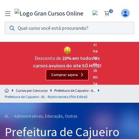
0
Assinatura Ilimitada 11
Acesso a todos os cursos. Teste grátis por 7 dias!
Assinatura OAB Até Passar
Acesso ilimitado a toda preparação para o Exame da
Desconto de
20% em todos os
Ordem, até você passar!
cursos avulsos do site SÓ HOJE!
Comprar agora
Residências Multiprofissionais
Preparação completa e intensiva para as principais
Cursos por Concurso
Prefeitura de Cajueiro - AL
residências em saúde do Brasil
Prefeitura de Cajueiro - AL - Nutricionista (Pós-Edital)
Concursos
AL - Administrativas, Educação, Outras
Assinatura Ilimitada
Prefeitura de Cajueiro
Cursos 20% OFF