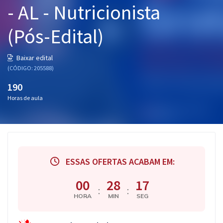
- AL - Nutricionista
Pós
(Pós-Edital)
Graduação
OAB
Baixar edital
(CÓDIGO: 205588)
Mentorias
190
Horas de aula
Questões grátis
Conteúdo gratuito
Blog
ESSAS OFERTAS ACABAM EM:
Aprovados
00
28
17
:
:
Atendimento
HORA
MIN
SEG