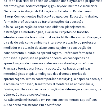
da Rede Municipal de Ensino de Campos dos Goytacazes (disponíveis
em
https://pae.seduct.campos.rj.
gov.br/documentos-e-manuais/
).
Sistema de Avaliação da Educação do Estado do Rio de Janeiro
(Saerj). Conhecimentos Didático-Pedagógicos: Educação, trabalho,
formação profissional e as transformações da educação
básica. Organização do processo didático: planejamento,
estratégias e metodologias, avaliação. Projetos de trabalho.
Interdisciplinaridade e contextualização. Multiculturalismo. O espaço
da sala de aula como ambiente interativo. A atuação do professor
mediador e a atuação do aluno como sujeito na construção do
conhecimento. Gestão da aprendizagem. Professor: formação e
profissão. A pesquisa na prática docente. As concepções de
aprendizagem aluno-ensinoprofessor nas abordagens teóricas.
Principais teorias e práticas na educação. As bases empíricas,
metodológicas e epistemológicas das diversas teorias de
aprendizagem. Temas contemporâneos: bullying, o papel da escola, a
escolha da profissão, transtornos alimentares na adolescência,
família, escolhas sexuais, a valorização das diferenças individuais, de
gênero, étnicas e socioculturais.
4.1 Não serão ministrados em PDF em conhecimentos Especificos.
5. Não serão ministrados PDFs Sintéticos.