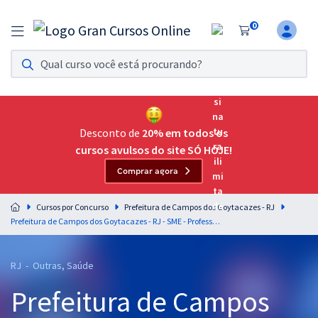
0
Assinatura Ilimitada 11
Acesso a todos os cursos. Teste grátis por 7 dias!
Assinatura OAB Até Passar
Acesso ilimitado a toda preparação para o Exame da
Desconto de
20% em todos os
Ordem, até você passar!
cursos avulsos do site SÓ HOJE!
Comprar agora
Residências Multiprofissionais
Preparação completa e intensiva para as principais
Cursos por Concurso
Prefeitura de Campos dos Goytacazes - RJ
residências em saúde do Brasil
Prefeitura de Campos dos Goytacazes - RJ - SME - Professor EAI - Educação Infantil/Anos Iniciais
Concursos
RJ - Outras, Saúde
Assinatura Ilimitada
Prefeitura de Campos
Cursos 20% OFF