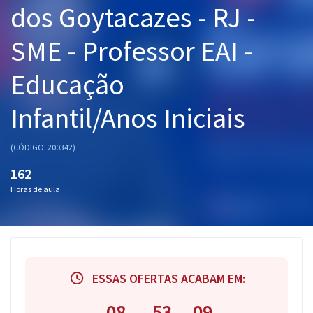
dos Goytacazes - RJ -
Pós
SME - Professor EAI -
Graduação
Educação
OAB
Infantil/Anos Iniciais
Mentorias
Questões grátis
(CÓDIGO: 200342)
162
Conteúdo gratuito
Horas de aula
Blog
Aprovados
Atendimento
ESSAS OFERTAS ACABAM EM:
08
53
08