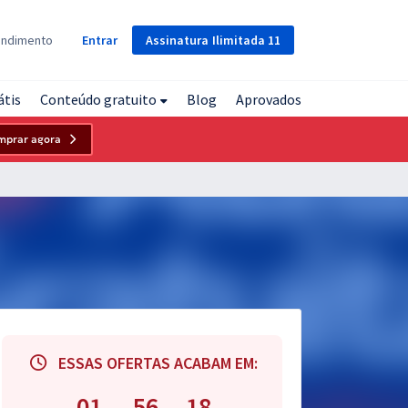
Assinatura
Ilimitada
11
endimento
Entrar
átis
Conteúdo gratuito
Blog
Aprovados
mprar agora
ESSAS OFERTAS ACABAM EM:
01
56
17