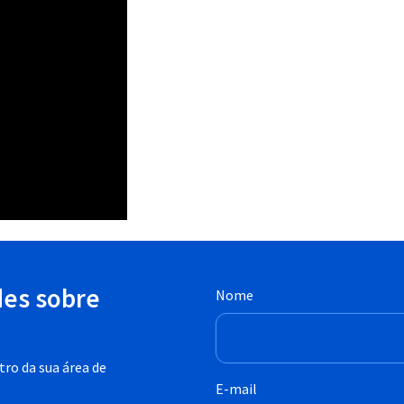
des sobre
Nome
ro da sua área de
E-mail