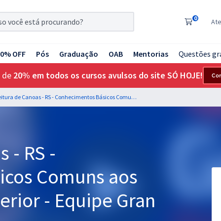
0
At
20% OFF
Pós
Graduação
OAB
Mentorias
Questões gr
 de
20% em todos os cursos avulsos do site SÓ HOJE!
Co
Prefeitura de Canoas - RS - Conhecimentos Básicos Comuns aos cargos de Nível Superior - Equipe Gran
 - RS -
icos Comuns aos
erior - Equipe Gran