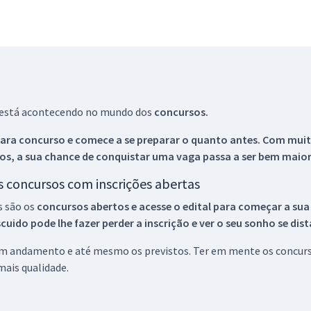
ue está acontecendo no mundo dos
concursos.
ara concurso e comece a se preparar o quanto antes. Com muita
os, a sua chance de conquistar uma vaga passa a ser bem maior
os concursos com inscrições abertas
s são os
concursos abertos e acesse o edital para começar a sua
ido pode lhe fazer perder a inscrição e ver o seu sonho se dis
 em andamento e até mesmo os previstos. Ter em mente os concurso
ais qualidade.