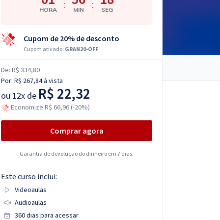
:
:
HORA
MIN
SEG
Cupom de 20% de desconto
Cupom ativado:
GRAN20-OFF
De:
R$ 334,80
Por:
R$ 267,84
à vista
R$ 22,32
ou
12x de
Economize R$ 66,96 (-20%)
Comprar agora
Garantia de devolução do dinheiro em 7 dias.
Este curso inclui:
Videoaulas
Audioaulas
360 dias para acessar