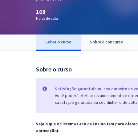
Pós
168
Graduação
Horas de aula
OAB
Sobre o curso
Sobre o concurso
Mentorias
Questões grátis
Sobre o curso
Conteúdo gratuito
Blog
Satisfação garantida ou seu dinheiro de vo
Você poderá efetuar o cancelamento e obter 
Aprovados
satisfação garantida ou seu dinheiro de volta
Atendimento
Veja o que o Sistema Gran de Ensino tem para ofer
aprovação):