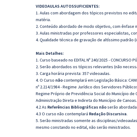
VIDEOAULAS AUTOSSUFICIENTES:
1. Aulas com abordagem dos tópicos previstos no edita
matéria.
2. Conteúdo abordado de modo objetivo, com ênfase n
3. Aulas ministradas por professores especialistas, co
4. Qualidade técnica de gravação de altíssimo padrão 
Mais Detalhes:
1. Curso baseado no EDITAL Nº 240/2025 - CONCURSO 
2. Serão abordados os tópicos relevantes (não necessa
3. Carga horária prevista: 357 videoaulas.
4. O Curso
não
contemplará em Legislação Básica: CANOA
nº 2.214/1984 - Regime Jurídico dos Servidores Públicos
Regime Próprio de Previdência Social do Município de C
Administração Direta e Indireta do Município de Canoas.
4.2 As
Referências
Bibliográficas
não
serão abordadas
4.3 O curso não contemplará
Redação
Discursiva
.
5. Serão ministradas somente as disciplinas/videoaula
mesmo constando no edital, não serão ministrados.