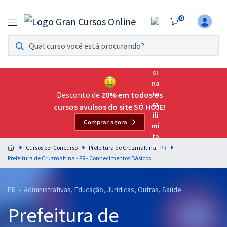
0
Assinatura Ilimitada 11
Acesso a todos os cursos. Teste grátis por 7 dias!
Assinatura OAB Até Passar
Acesso ilimitado a toda preparação para o Exame da
Desconto de
20% em todos os
Ordem, até você passar!
cursos avulsos do site SÓ HOJE!
Comprar agora
Residências Multiprofissionais
Preparação completa e intensiva para as principais
Cursos por Concurso
Prefeitura de Cruzmaltina - PR
residências em saúde do Brasil
Prefeitura de Cruzmaltina - PR - Conhecimentos Básicos Comuns para os Cargos de Nível Médio com a Equipe Gran
Concursos
PR - Administrativas, Educação, Jurídicas, Outras, Saúde
Assinatura Ilimitada
Prefeitura de
Cursos 20% OFF