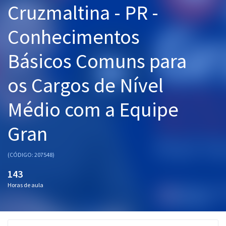
Cruzmaltina - PR -
Pós
Conhecimentos
Graduação
Básicos Comuns para
OAB
os Cargos de Nível
Mentorias
Médio com a Equipe
Questões grátis
Conteúdo gratuito
Gran
Blog
(CÓDIGO: 207548)
Aprovados
143
Horas de aula
Atendimento