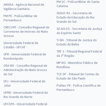
PM SC - Polícia Militar de Santa
ANVISA - Agência Nacional de
Catarina
Vigilância Sanitária
SEDUC RS - Secretaria de
PM PE - Polícia Militar de
Estado da Educação do Rio
Pernambuco
Grande do Sul
CRECI MT - Conselho Regional de
SEJUS ES - Secretaria da Justiça
Corretores de Imóveis do Mato
do Espírito Santo
Grosso
TJ BA - Tribunal de Justiça do
Universidade Federal de
Estado da Bahia
Catalão - UFCAT
TRF 3 - Tribunal Regional Federal
UFR - Universidade Federal de
da 3ª Região
Rondonópolis
MP RO - Ministério Público de
CRA MS - Conselho Regional de
Rondônia
Administração do Mato Grosso
do Sul
TCE SP - Tribunal de Contas do
Estado de São Paulo
UFJ - Universidade Federal de
Jataí
Politec PE - Polícia Científica de
Pernambuco
UFRN - Universidade Federal do
Rio Grande do Norte
UFCSPA - Universidade Federal