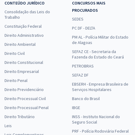
CONTEÚDO JURÍDICO
CONCURSOS MAIS
PROCURADOS
Consolidação das Leis do
Trabalho
SEDES
Constituição Federal
PC DF - DELTA
Direito Administrativo
PM AL - Polícia Militar do Estado
de Alagoas
Direito Ambiental
SEFAZ CE - Secretaria da
Direito Civil
Fazenda do Estado do Ceará
Direito Constitucional
PETROBRAS
Direito Empresarial
SEFAZ DF
Direito Penal
EBSERH - Empresa Brasileira de
Direito Previdenciário
Serviços Hospitalares
Direito Processual Civil
Banco do Brasil
Direito Processual Penal
IBGE
Direito Tributário
INSS - Instituto Nacional do
Seguro Social
Leis
PRF - Polícia Rodoviária Federal
Leis Complementares