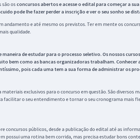
s são os
concursos abertos e acesse o edital para começar a sua
ido pode lhe fazer perder a inscrição e ver o seu sonho se dis
 em andamento e até mesmo os previstos. Ter em mente os concurso
ais qualidade.
 maneira de estudar para o processo seletivo. Os nossos curso
uito bem como as bancas organizadoras trabalham. Conhecer a
tíssimo, pois cada uma tem a sua forma de administrar os proc
 a materiais exclusivos para o concurso em questão. São diversos 
a facilitar o seu entendimento e tornar o seu cronograma mais fle
re concursos públicos, desde a publicação do edital até as inform
em possui uma rotina bem corrida, mas precisa estudar bons conte