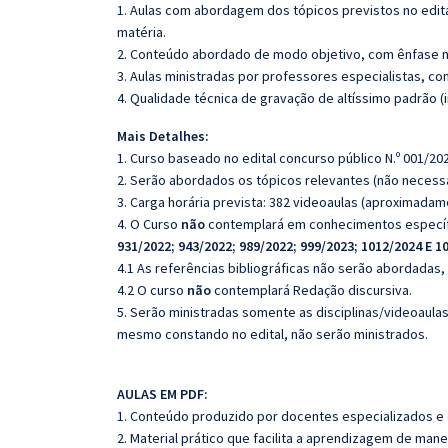
1. Aulas com abordagem dos tópicos previstos no edita
matéria.
2. Conteúdo abordado de modo objetivo, com ênfase n
3. Aulas ministradas por professores especialistas, co
4. Qualidade técnica de gravação de altíssimo padrão 
Mais Detalhes:
1. Curso baseado no edital concurso público N.º 001/202
2. Serão abordados os tópicos relevantes (não necessa
3. Carga horária prevista: 382 videoaulas (aproximadam
4. O Curso
não
contemplará em conhecimentos especí
931/2022; 943/2022; 989/2022; 999/2023; 1012/2024 E 1
4.1 As referências bibliográficas não serão abordadas,
4.2 O curso
não
contemplará Redação discursiva.
5. Serão ministradas somente as disciplinas/videoaula
mesmo constando no edital, não serão ministrados.
AULAS EM PDF:
1. Conteúdo produzido por docentes especializados e
2. Material prático que facilita a aprendizagem de mane