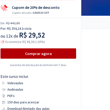
Cupom de 20% de desconto
Cupom ativado:
GRAN20-OFF
De:
R$ 442,80
Por:
R$ 354,24
à vista
R$ 29,52
ou
12x de
Economize R$ 88,56 (-20%)
Comprar agora
Garantia de devolução do dinheiro em 7 dias.
Este curso inclui:
Videoaulas
Audioaulas
PDFs
150 dias para acessar
Download ilimitado das aulas