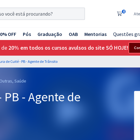
0
At
20% OFF
Pós
Graduação
OAB
Mentorias
Questões gr
 de
20% em todos os cursos avulsos do site SÓ HOJE!
Co
ura de Cuité - PB - Agente de Trânsito
 Outras, Saúde
- PB - Agente de