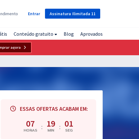
Assinatura
Ilimitada
11
endimento
Entrar
átis
Conteúdo gratuito
Blog
Aprovados
mprar agora
ESSAS OFERTAS ACABAM EM:
07
19
00
:
:
HORAS
MIN
SEG