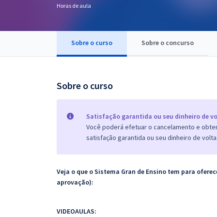
Horas de aula
Pós
Graduação
Sobre o curso
Sobre o concurso
OAB
Mentorias
Sobre o curso
Questões grátis
Satisfação garantida ou seu dinheiro de vo
Conteúdo gratuito
Você poderá efetuar o cancelamento e obter 
satisfação garantida ou seu dinheiro de volta
Blog
Aprovados
Veja o que o Sistema Gran de Ensino tem para ofer
aprovação):
Atendimento
VIDEOAULAS: