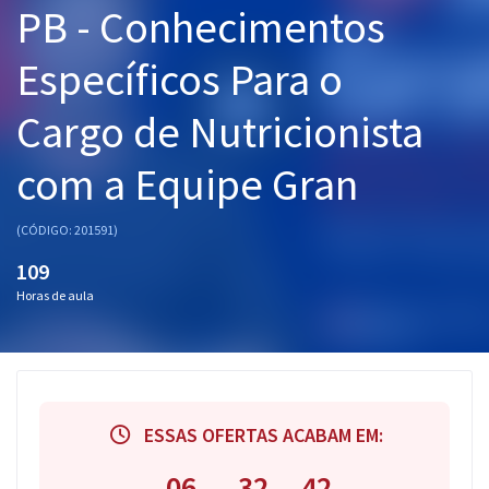
PB - Conhecimentos
Pós
Específicos Para o
Graduação
Cargo de Nutricionista
OAB
com a Equipe Gran
Mentorias
Questões grátis
(CÓDIGO: 201591)
109
Conteúdo gratuito
Horas de aula
Blog
Aprovados
Atendimento
ESSAS OFERTAS ACABAM EM:
06
32
41