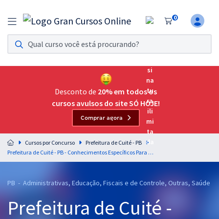
0
Assinatura Ilimitada 11
Acesso a todos os cursos. Teste grátis por 7 dias!
Assinatura OAB Até Passar
Acesso ilimitado a toda preparação para o Exame da
Desconto de
20% em todos os
Ordem, até você passar!
cursos avulsos do site SÓ HOJE!
Comprar agora
Residências Multiprofissionais
Preparação completa e intensiva para as principais
Cursos por Concurso
Prefeitura de Cuité - PB
residências em saúde do Brasil
Prefeitura de Cuité - PB - Conhecimentos Específicos Para o Cargo de Nutricionista com a Equipe Gran
Concursos
PB - Administrativas, Educação, Fiscais e de Controle, Outras, Saúde
Assinatura Ilimitada
Prefeitura de Cuité -
Cursos 20% OFF