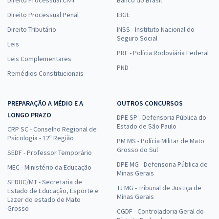
Direito Processual Civil
Banco do Brasil
Direito Processual Penal
IBGE
Direito Tributário
INSS - Instituto Nacional do
Seguro Social
Leis
PRF - Polícia Rodoviária Federal
Leis Complementares
PND
Remédios Constitucionais
PREPARAÇÃO A MÉDIO E A
OUTROS CONCURSOS
LONGO PRAZO
DPE SP - Defensoria Pública do
Estado de São Paulo
CRP SC - Conselho Regional de
Psicologia - 12ª Região
PM MS - Polícia Militar de Mato
Grosso do Sul
SEDF - Professor Temporário
DPE MG - Defensoria Pública de
MEC - Ministério da Educação
Minas Gerais
SEDUC/MT - Secretaria de
TJ MG - Tribunal de Justiça de
Estado de Educação, Esporte e
Minas Gerais
Lazer do estado de Mato
Grosso
CGDF - Controladoria Geral do