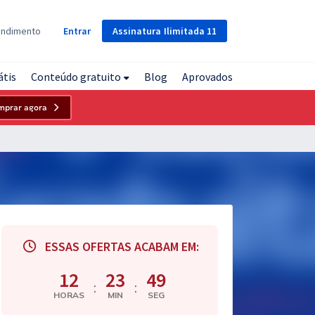
Assinatura
Ilimitada
11
endimento
Entrar
átis
Conteúdo gratuito
Blog
Aprovados
mprar agora
ESSAS OFERTAS ACABAM EM:
12
23
48
:
:
HORAS
MIN
SEG