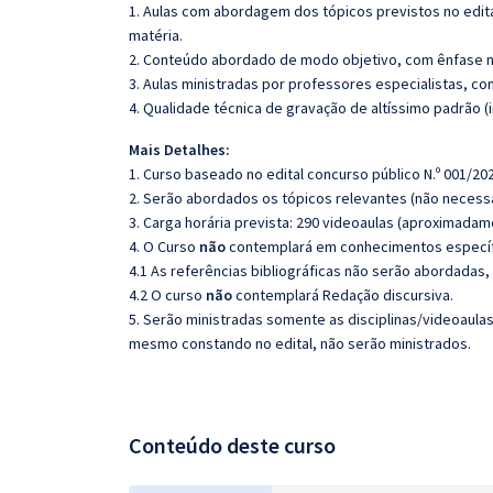
1. Aulas com abordagem dos tópicos previstos no edita
matéria.
2. Conteúdo abordado de modo objetivo, com ênfase n
3. Aulas ministradas por professores especialistas, co
4. Qualidade técnica de gravação de altíssimo padrão 
Mais Detalhes:
1. Curso baseado no edital concurso público N.º 001/202
2. Serão abordados os tópicos relevantes (não necessa
3. Carga horária prevista: 290 videoaulas (aproximadam
4. O Curso
não
contemplará em conhecimentos específi
4.1 As referências bibliográficas não serão abordadas,
4.2 O curso
não
contemplará Redação discursiva.
5. Serão ministradas somente as disciplinas/videoaula
mesmo constando no edital, não serão ministrados.
Conteúdo deste curso