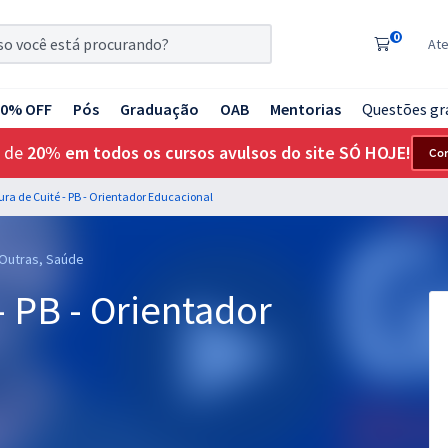
0
At
20% OFF
Pós
Graduação
OAB
Mentorias
Questões gr
 de
20% em todos os cursos avulsos do site SÓ HOJE!
Co
tura de Cuité - PB - Orientador Educacional
 Outras, Saúde
- PB - Orientador