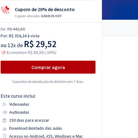
Cupom de 20% de desconto
Cupom ativado:
GRAN20-OFF
De:
R$ 442,80
Por:
R$ 354,24
à vista
R$ 29,52
ou
12x de
Economize R$ 88,56 (-20%)
Comprar agora
Garantia de devolução do dinheiro em 7 dias.
Este curso inclui:
Videoaulas
Audioaulas
150 dias para acessar
Download ilimitado das aulas
Acesso no Android, iOS, Windows e Mac