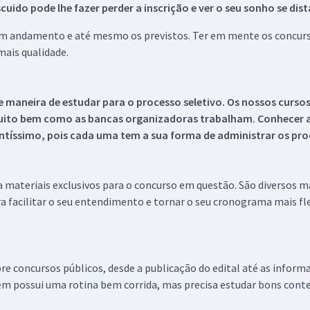
ido pode lhe fazer perder a inscrição e ver o seu sonho se dis
 em andamento e até mesmo os previstos. Ter em mente os concurso
ais qualidade.
 maneira de estudar para o processo seletivo. Os nossos curso
uito bem como as bancas organizadoras trabalham. Conhecer a
tíssimo, pois cada uma tem a sua forma de administrar os proc
 a materiais exclusivos para o concurso em questão. São diversos 
a facilitar o seu entendimento e tornar o seu cronograma mais fle
re concursos públicos, desde a publicação do edital até as inform
em possui uma rotina bem corrida, mas precisa estudar bons conte