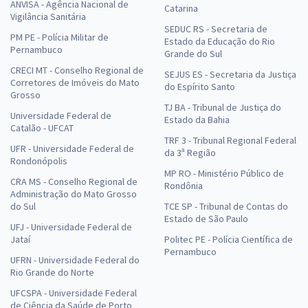
ANVISA - Agência Nacional de
Catarina
Vigilância Sanitária
SEDUC RS - Secretaria de
PM PE - Polícia Militar de
Estado da Educação do Rio
Pernambuco
Grande do Sul
CRECI MT - Conselho Regional de
SEJUS ES - Secretaria da Justiça
Corretores de Imóveis do Mato
do Espírito Santo
Grosso
TJ BA - Tribunal de Justiça do
Universidade Federal de
Estado da Bahia
Catalão - UFCAT
TRF 3 - Tribunal Regional Federal
UFR - Universidade Federal de
da 3ª Região
Rondonópolis
MP RO - Ministério Público de
CRA MS - Conselho Regional de
Rondônia
Administração do Mato Grosso
do Sul
TCE SP - Tribunal de Contas do
Estado de São Paulo
UFJ - Universidade Federal de
Jataí
Politec PE - Polícia Científica de
Pernambuco
UFRN - Universidade Federal do
Rio Grande do Norte
UFCSPA - Universidade Federal
de Ciência da Saúde de Porto