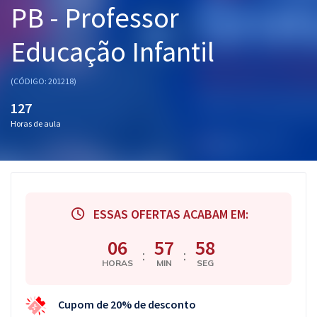
PB - Professor
Pós
Educação Infantil
Graduação
OAB
(CÓDIGO: 201218)
127
Mentorias
Horas de aula
Questões grátis
Conteúdo gratuito
Blog
ESSAS OFERTAS ACABAM EM:
Aprovados
06
57
57
:
:
HORAS
MIN
SEG
Atendimento
Cupom de 20% de desconto