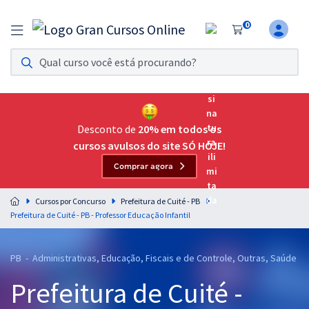
0
Assinatura Ilimitada 11
Acesso a todos os cursos. Teste grátis por 7 dias!
Assinatura OAB Até Passar
Acesso ilimitado a toda preparação para o Exame da
Desconto de
20% em todos os
Ordem, até você passar!
cursos avulsos do site SÓ HOJE!
Comprar agora
Residências Multiprofissionais
Preparação completa e intensiva para as principais
Cursos por Concurso
Prefeitura de Cuité - PB
residências em saúde do Brasil
Prefeitura de Cuité - PB - Professor Educação Infantil
Concursos
PB - Administrativas, Educação, Fiscais e de Controle, Outras, Saúde
Assinatura Ilimitada
Prefeitura de Cuité -
Cursos 20% OFF