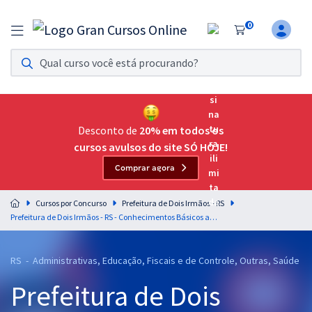
0
Assinatura Ilimitada 11
Acesso a todos os cursos. Teste grátis por 7 dias!
Assinatura OAB Até Passar
Acesso ilimitado a toda preparação para o Exame da
Desconto de
20% em todos os
Ordem, até você passar!
cursos avulsos do site SÓ HOJE!
Comprar agora
Residências Multiprofissionais
Preparação completa e intensiva para as principais
Cursos por Concurso
Prefeitura de Dois Irmãos - RS
residências em saúde do Brasil
Prefeitura de Dois Irmãos - RS - Conhecimentos Básicos aos Cargos de Nível Fundamental (Pós-Edital)
Concursos
RS - Administrativas, Educação, Fiscais e de Controle, Outras, Saúde
Assinatura Ilimitada
Prefeitura de Dois
Cursos 20% OFF