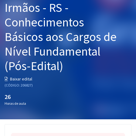
Irmãos - RS -
Pós
Conhecimentos
Graduação
Básicos aos Cargos de
OAB
Nível Fundamental
Mentorias
(Pós-Edital)
Questões grátis
Conteúdo gratuito
Baixar edital
(CÓDIGO: 206827)
Blog
26
Aprovados
Horas de aula
Atendimento