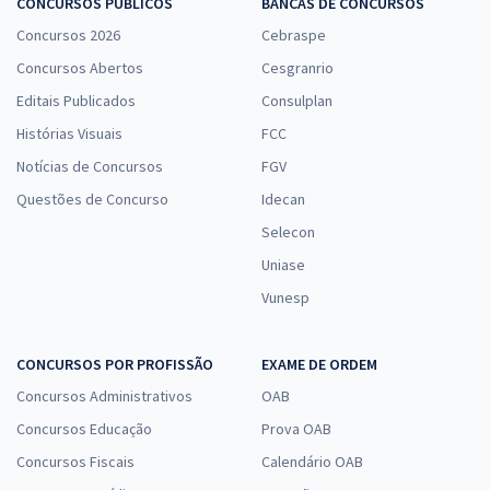
CONCURSOS PÚBLICOS
BANCAS DE CONCURSOS
Concursos 2026
Cebraspe
Concursos Abertos
Cesgranrio
Editais Publicados
Consulplan
Histórias Visuais
FCC
Notícias de Concursos
FGV
Questões de Concurso
Idecan
Selecon
Uniase
Vunesp
CONCURSOS POR PROFISSÃO
EXAME DE ORDEM
Concursos Administrativos
OAB
Concursos Educação
Prova OAB
Concursos Fiscais
Calendário OAB