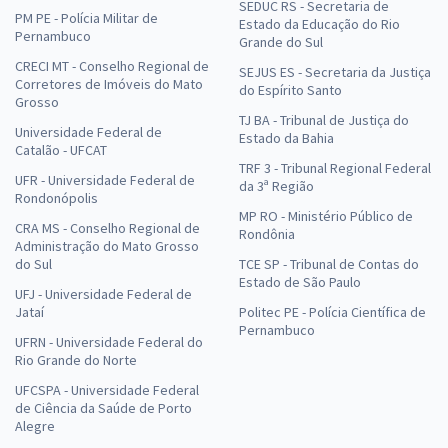
SEDUC RS - Secretaria de
PM PE - Polícia Militar de
Estado da Educação do Rio
Pernambuco
Grande do Sul
CRECI MT - Conselho Regional de
SEJUS ES - Secretaria da Justiça
Corretores de Imóveis do Mato
do Espírito Santo
Grosso
TJ BA - Tribunal de Justiça do
Universidade Federal de
Estado da Bahia
Catalão - UFCAT
TRF 3 - Tribunal Regional Federal
UFR - Universidade Federal de
da 3ª Região
Rondonópolis
MP RO - Ministério Público de
CRA MS - Conselho Regional de
Rondônia
Administração do Mato Grosso
do Sul
TCE SP - Tribunal de Contas do
Estado de São Paulo
UFJ - Universidade Federal de
Jataí
Politec PE - Polícia Científica de
Pernambuco
UFRN - Universidade Federal do
Rio Grande do Norte
UFCSPA - Universidade Federal
de Ciência da Saúde de Porto
Alegre