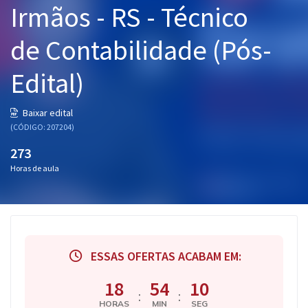
Irmãos - RS - Técnico
Pós
de Contabilidade (Pós-
Graduação
Edital)
OAB
Mentorias
Baixar edital
(CÓDIGO: 207204)
Questões grátis
273
Horas de aula
Conteúdo gratuito
Blog
Aprovados
ESSAS OFERTAS ACABAM EM:
Atendimento
18
54
09
:
:
HORAS
MIN
SEG