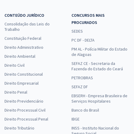
CONTEÚDO JURÍDICO
CONCURSOS MAIS
PROCURADOS
Consolidação das Leis do
Trabalho
SEDES
Constituição Federal
PC DF - DELTA
Direito Administrativo
PM AL - Polícia Militar do Estado
de Alagoas
Direito Ambiental
SEFAZ CE - Secretaria da
Direito Civil
Fazenda do Estado do Ceará
Direito Constitucional
PETROBRAS
Direito Empresarial
SEFAZ DF
Direito Penal
EBSERH - Empresa Brasileira de
Direito Previdenciário
Serviços Hospitalares
Direito Processual Civil
Banco do Brasil
Direito Processual Penal
IBGE
Direito Tributário
INSS - Instituto Nacional do
Seguro Social