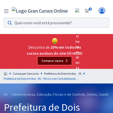
0
Assinatura Ilimitada 11
Acesso a todos os cursos. Teste grátis por 7 dias!
Assinatura OAB Até Passar
Acesso ilimitado a toda preparação para o Exame da
Desconto de
20% em todos os
Ordem, até você passar!
cursos avulsos do site SÓ HOJE!
Comprar agora
Residências Multiprofissionais
Preparação completa e intensiva para as principais
Cursos por Concurso
Prefeitura de Dois Irmãos - RS
residências em saúde do Brasil
Prefeitura de Dois Irmãos - RS - Técnico de Contabilidade (Pós-Edital)
Concursos
RS - Administrativas, Educação, Fiscais e de Controle, Outras, Saúde
Assinatura Ilimitada
Prefeitura de Dois
Cursos 20% OFF