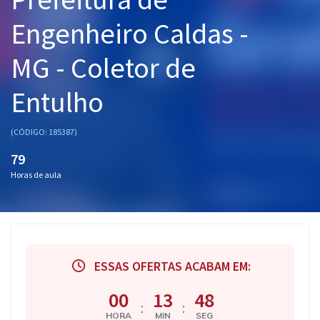
Pós
Engenheiro Caldas -
Graduação
MG - Coletor de
OAB
Entulho
Mentorias
(CÓDIGO: 185387)
Questões grátis
79
Horas de aula
Conteúdo gratuito
Blog
Aprovados
ESSAS OFERTAS ACABAM EM:
Atendimento
00
13
47
:
:
HORA
MIN
SEG