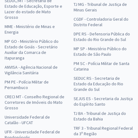
SEDUC/MT - Secretaria de
TJ MG - Tribunal de Justiça de
Estado de Educação, Esporte e
Minas Gerais
Lazer do estado de Mato
Grosso
CGDF - Controladoria Geral do
Distrito Federal
MME - Ministério de Minas e
Energia
DPE RS - Defensoria Pública do
Estado do Rio Grande do Sul
MP GO - Ministério Público do
Estado de Goiás - Secretário
MP SP - Ministério Público do
Auxiliar da Comarca de
Estado de São Paulo
Itapuranga
PM SC - Polícia Militar de Santa
ANVISA - Agência Nacional de
Catarina
Vigilância Sanitária
SEDUC RS - Secretaria de
PM PE - Polícia Militar de
Estado da Educação do Rio
Pernambuco
Grande do Sul
CRECI MT - Conselho Regional de
SEJUS ES - Secretaria da Justiça
Corretores de Imóveis do Mato
do Espírito Santo
Grosso
TJ BA - Tribunal de Justiça do
Universidade Federal de
Estado da Bahia
Catalão - UFCAT
TRF 3 - Tribunal Regional Federal
UFR - Universidade Federal de
da 3ª Região
Rondonópolis