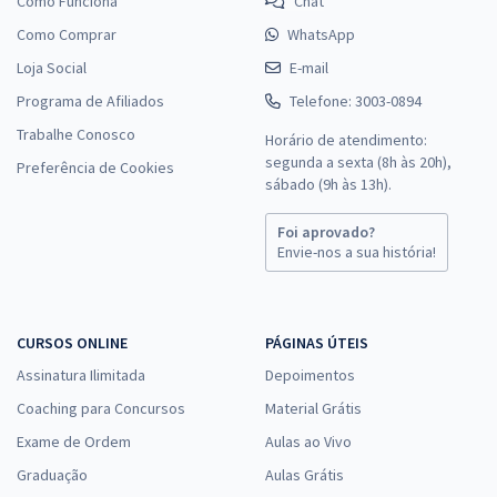
Como Funciona
Chat
Como Comprar
WhatsApp
Loja Social
E-mail
Programa de Afiliados
Telefone: 3003-0894
Trabalhe Conosco
Horário de atendimento:
segunda a sexta (8h às 20h),
Preferência de Cookies
sábado (9h às 13h).
Foi aprovado?
Envie-nos a sua história!
CURSOS ONLINE
PÁGINAS ÚTEIS
Assinatura Ilimitada
Depoimentos
Coaching para Concursos
Material Grátis
Exame de Ordem
Aulas ao Vivo
Graduação
Aulas Grátis