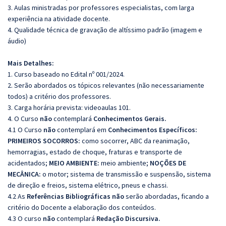
3. Aulas ministradas por professores especialistas, com larga
experiência na atividade docente.
4. Qualidade técnica de gravação de altíssimo padrão (imagem e
áudio)
Mais Detalhes:
1. Curso baseado no Edital nº 001/2024.
2. Serão abordados os tópicos relevantes (não necessariamente
todos) a critério dos professores.
3. Carga horária prevista: videoaulas 101.
4. O Curso
não
contemplará
Conhecimentos Gerais.
4.1 O Curso
não
contemplará em
Conhecimentos Específicos:
PRIMEIROS SOCORROS:
como socorrer, ABC da reanimação,
hemorragias, estado de choque, fraturas e transporte de
acidentados;
MEIO AMBIENTE:
meio ambiente;
NOÇÕES DE
MECÂNICA:
o motor; sistema de transmissão e suspensão, sistema
de direção e freios, sistema elétrico, pneus e chassi.
4.2 As
Referências Bibliográficas não
serão abordadas, ficando a
critério do Docente a elaboração dos conteúdos.
4.3 O curso
não
contemplará
Redação Discursiva.