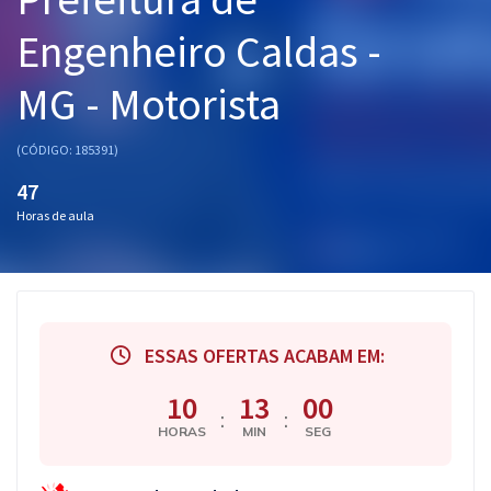
Pós
Engenheiro Caldas -
Graduação
MG - Motorista
OAB
(CÓDIGO: 185391)
Mentorias
47
Horas de aula
Questões grátis
Conteúdo gratuito
Blog
ESSAS OFERTAS ACABAM EM:
Aprovados
10
12
59
:
:
Atendimento
HORAS
MIN
SEG