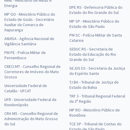
MME - Ministério de Minas e
Energia
DPE RS - Defensoria Pública do
Estado do Rio Grande do Sul
MP GO - Ministério Público do
Estado de Goiás - Secretário
MP SP - Ministério Público do
Auxiliar da Comarca de
Estado de São Paulo
Itapuranga
PM SC - Polícia Militar de Santa
ANVISA - Agência Nacional de
Catarina
Vigilância Sanitária
SEDUC RS - Secretaria de
PM PE - Polícia Militar de
Estado da Educação do Rio
Pernambuco
Grande do Sul
CRECI MT - Conselho Regional de
SEJUS ES - Secretaria da Justiça
Corretores de Imóveis do Mato
do Espírito Santo
Grosso
TJ BA - Tribunal de Justiça do
Universidade Federal de
Estado da Bahia
Catalão - UFCAT
TRF 3 - Tribunal Regional Federal
UFR - Universidade Federal de
da 3ª Região
Rondonópolis
MP RO - Ministério Público de
CRA MS - Conselho Regional de
Rondônia
Administração do Mato Grosso
do Sul
TCE SP - Tribunal de Contas do
Estado de São Paulo