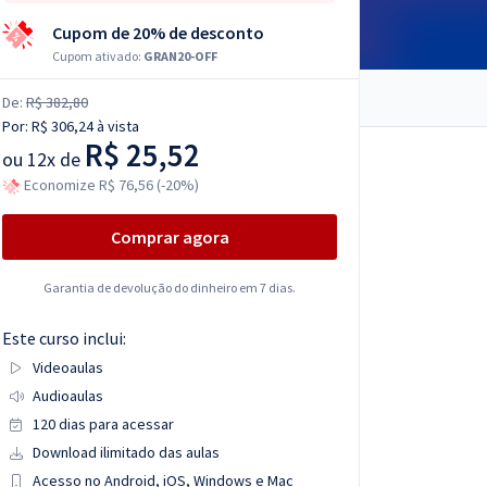
Cupom de 20% de desconto
Cupom ativado:
GRAN20-OFF
De:
R$ 382,80
Por:
R$ 306,24
à vista
R$ 25,52
ou
12x de
Economize R$ 76,56 (-20%)
Comprar agora
Garantia de devolução do dinheiro em 7 dias.
Este curso inclui:
Videoaulas
Audioaulas
120 dias para acessar
Download ilimitado das aulas
Acesso no Android, iOS, Windows e Mac