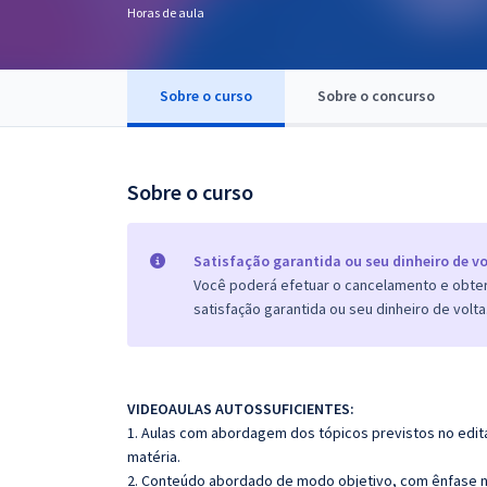
Horas de aula
Pós
Graduação
Sobre o curso
Sobre o concurso
OAB
Mentorias
Sobre o curso
Questões grátis
Satisfação garantida ou seu dinheiro de vo
Conteúdo gratuito
Você poderá efetuar o cancelamento e obter 
satisfação garantida ou seu dinheiro de volta
Blog
Aprovados
VIDEOAULAS AUTOSSUFICIENTES:
Atendimento
1. Aulas com abordagem dos tópicos previstos no edita
matéria.
2. Conteúdo abordado de modo objetivo, com ênfase n