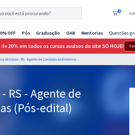
0
At
20% OFF
Pós
Graduação
OAB
Mentorias
Questões gr
 de
20% em todos os cursos avulsos do site SÓ HOJE!
Co
Prefeitura de Esteio - RS - Agente de Combate às Endemias (Pós-edital)
 - RS - Agente de
s (Pós-edital)