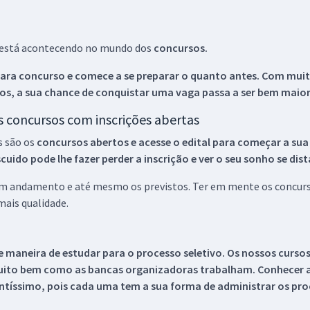
ue está acontecendo no mundo dos
concursos.
ara concurso e comece a se preparar o quanto antes. Com muita
os, a sua chance de conquistar uma vaga passa a ser bem maior
os concursos com inscrições abertas
s são os
concursos abertos e acesse o edital para começar a sua
ido pode lhe fazer perder a inscrição e ver o seu sonho se dis
 em andamento e até mesmo os previstos. Ter em mente os concurso
ais qualidade.
 maneira de estudar para o processo seletivo. Os nossos curso
uito bem como as bancas organizadoras trabalham. Conhecer a
tíssimo, pois cada uma tem a sua forma de administrar os proc