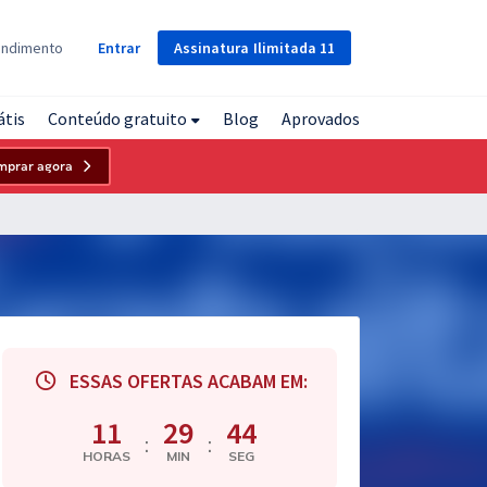
Assinatura
Ilimitada
11
endimento
Entrar
átis
Conteúdo gratuito
Blog
Aprovados
mprar agora
ESSAS OFERTAS ACABAM EM:
11
29
43
:
:
HORAS
MIN
SEG