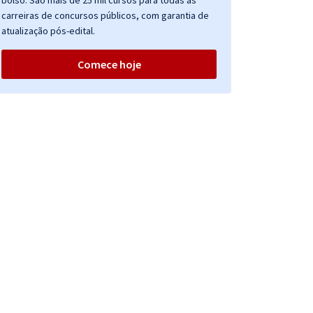
bolso. São mais de 25 mil cursos para todas as
carreiras de concursos públicos, com garantia de
atualização pós-edital.
Comece hoje