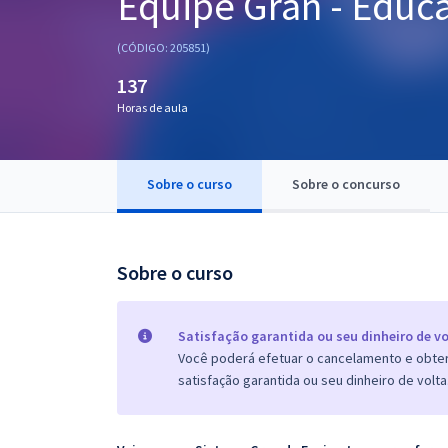
Equipe Gran - Educa
Pós
(CÓDIGO: 205851)
Graduação
137
Horas de aula
OAB
Mentorias
Sobre o curso
Sobre o concurso
Questões grátis
Conteúdo gratuito
Sobre o curso
Blog
Aprovados
Satisfação garantida ou seu dinheiro de vo
Você poderá efetuar o cancelamento e obter 
satisfação garantida ou seu dinheiro de volta
Atendimento