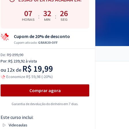
07
32
25
:
:
HORAS
MIN
SEG
Cupom de 20% de desconto
Cupom ativado:
GRAN20-OFF
De:
R$ 299,90
Por:
R$ 239,92
à vista
R$ 19,99
ou
12x de
Economize R$ 59,98 (-20%)
Comprar agora
Garantia de devolução do dinheiro em 7 dias.
Este curso inclui:
Videoaulas