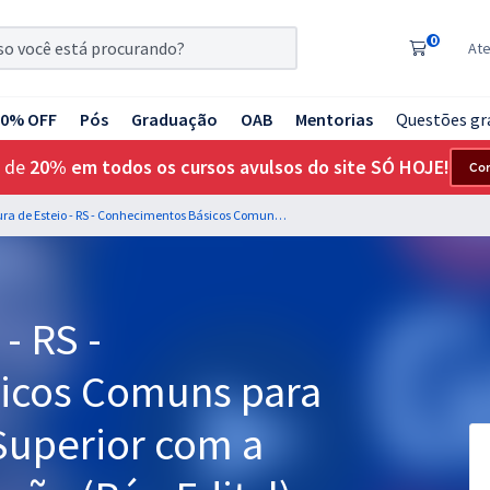
0
At
20% OFF
Pós
Graduação
OAB
Mentorias
Questões gr
 de
20% em todos os cursos avulsos do site SÓ HOJE!
Co
Prefeitura de Esteio - RS - Conhecimentos Básicos Comuns para os Cargos de Nível Superior com a Equipe Gran - Educação (Pós-Edital)
- RS -
icos Comuns para
Superior com a