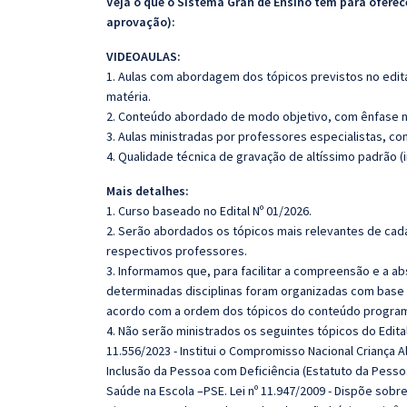
Veja o que o Sistema Gran de Ensino tem para ofer
aprovação):
VIDEOAULAS:
1. Aulas com abordagem dos tópicos previstos no edita
matéria.
2. Conteúdo abordado de modo objetivo, com ênfase n
3. Aulas ministradas por professores especialistas, co
4. Qualidade técnica de gravação de altíssimo padrão 
Mais detalhes:
1. Curso baseado no Edital Nº 01/2026.
2. Serão abordados os tópicos mais relevantes de cada
respectivos professores.
3. Informamos que, para facilitar a compreensão e a a
determinadas disciplinas foram organizadas com base n
acordo com a ordem dos tópicos do conteúdo program
4. Não serão ministrados os seguintes tópicos do Edita
11.556/2023 - Institui o Compromisso Nacional Criança Alf
Inclusão da Pessoa com Deficiência (Estatuto da Pessoa 
Saúde na Escola –PSE. Lei nº 11.947/2009 - Dispõe sob