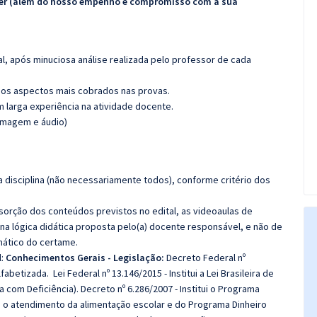
ecer (além do nosso empenho e compromisso com a sua
l, após minuciosa análise realizada pelo professor de cada
os aspectos mais cobrados nas provas.
m larga experiência na atividade docente.
(imagem e áudio)
 disciplina (não necessariamente todos), conforme critério dos
bsorção dos conteúdos previstos no edital, as videoaulas de
a lógica didática proposta pelo(a) docente responsável, e não de
ático do certame.
l:
Conhecimentos Gerais - Legislação:
Decreto Federal nº
abetizada. Lei Federal nº 13.146/2015 - Institui a Lei Brasileira de
com Deficiência). Decreto nº 6.286/2007 - Institui o Programa
re o atendimento da alimentação escolar e do Programa Dinheiro