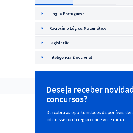
Língua Portuguesa
Raciocínio Lógico/Matemático
Legislação
Inteligência Emocional
Deseja receber novida
concursos?
Descubra as oportunidades disponíveis dent
interesse ou da região onde você mora.