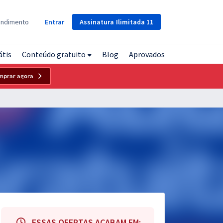
Assinatura
Ilimitada
11
endimento
Entrar
átis
Conteúdo gratuito
Blog
Aprovados
mprar agora
ESSAS OFERTAS ACABAM EM: