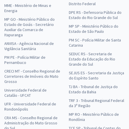
Distrito Federal
MME - Ministério de Minas e
Energia
DPE RS - Defensoria Pública do
Estado do Rio Grande do Sul
MP GO - Ministério Público do
Estado de Goiás - Secretário
MP SP - Ministério Público do
Auxiliar da Comarca de
Estado de São Paulo
Itapuranga
PM SC - Polícia Militar de Santa
ANVISA - Agência Nacional de
Catarina
Vigilância Sanitária
SEDUC RS - Secretaria de
PM PE - Polícia Militar de
Estado da Educação do Rio
Pernambuco
Grande do Sul
CRECI MT - Conselho Regional de
SEJUS ES - Secretaria da Justiça
Corretores de Imóveis do Mato
do Espírito Santo
Grosso
TJ BA - Tribunal de Justiça do
Universidade Federal de
Estado da Bahia
Catalão - UFCAT
TRF 3 - Tribunal Regional Federal
UFR - Universidade Federal de
da 3ª Região
Rondonópolis
MP RO - Ministério Público de
CRA MS - Conselho Regional de
Rondônia
Administração do Mato Grosso
do Sul
TCE SP - Tribunal de Contas do