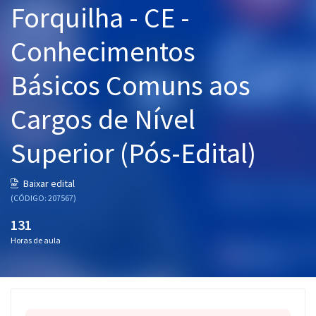
Forquilha - CE -
Pós
Conhecimentos
Graduação
Básicos Comuns aos
OAB
Cargos de Nível
Mentorias
Superior (Pós-Edital)
Questões grátis
Conteúdo gratuito
Baixar edital
(CÓDIGO: 207567)
Blog
131
Aprovados
Horas de aula
Atendimento