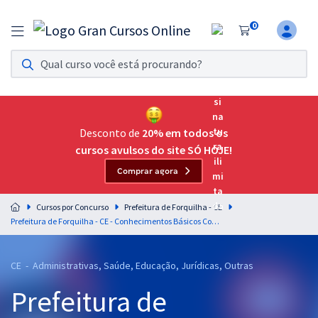
0
Assinatura Ilimitada 11
Acesso a todos os cursos. Teste grátis por 7 dias!
Assinatura OAB Até Passar
Acesso ilimitado a toda preparação para o Exame da
Desconto de
20% em todos os
Ordem, até você passar!
cursos avulsos do site SÓ HOJE!
Comprar agora
Residências Multiprofissionais
Preparação completa e intensiva para as principais
Cursos por Concurso
Prefeitura de Forquilha - CE
residências em saúde do Brasil
Prefeitura de Forquilha - CE - Conhecimentos Básicos Comuns aos Cargos de Nível Superior (Pós-Edital)
Concursos
CE - Administrativas, Saúde, Educação, Jurídicas, Outras
Assinatura Ilimitada
Prefeitura de
Cursos 20% OFF