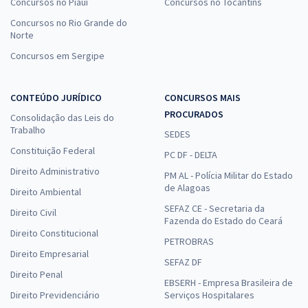
Concursos no Piauí
Concursos no Tocantins
Concursos no Rio Grande do
Norte
Concursos em Sergipe
CONTEÚDO JURÍDICO
CONCURSOS MAIS
PROCURADOS
Consolidação das Leis do
Trabalho
SEDES
Constituição Federal
PC DF - DELTA
Direito Administrativo
PM AL - Polícia Militar do Estado
de Alagoas
Direito Ambiental
SEFAZ CE - Secretaria da
Direito Civil
Fazenda do Estado do Ceará
Direito Constitucional
PETROBRAS
Direito Empresarial
SEFAZ DF
Direito Penal
EBSERH - Empresa Brasileira de
Direito Previdenciário
Serviços Hospitalares