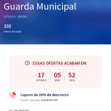
Guarda Municipal
Pós
Graduação
(CÓDIGO: 188309)
335
OAB
Horas de aula
Mentorias
Questões grátis
Conteúdo gratuito
ESSAS OFERTAS ACABAM EM:
Blog
17
05
52
:
:
HORAS
MIN
SEG
Aprovados
Cupom de 20% de desconto
Atendimento
Cupom ativado:
GRAN20-OFF
De:
R$ 442,80