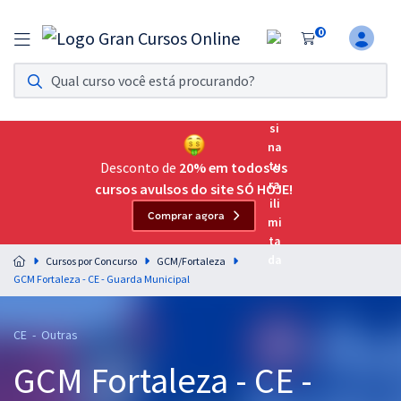
0
Assinatura Ilimitada 11
Acesso a todos os cursos. Teste grátis por 7 dias!
Assinatura OAB Até Passar
Acesso ilimitado a toda preparação para o Exame da
Desconto de
20% em todos os
Ordem, até você passar!
cursos avulsos do site SÓ HOJE!
Comprar agora
Residências Multiprofissionais
Preparação completa e intensiva para as principais
Cursos por Concurso
GCM/Fortaleza
residências em saúde do Brasil
GCM Fortaleza - CE - Guarda Municipal
Concursos
CE - Outras
Assinatura Ilimitada
GCM Fortaleza - CE -
Cursos 20% OFF