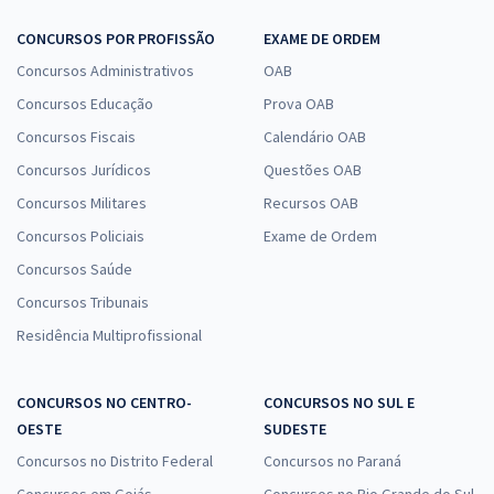
CONCURSOS POR PROFISSÃO
EXAME DE ORDEM
Concursos Administrativos
OAB
Concursos Educação
Prova OAB
Concursos Fiscais
Calendário OAB
Concursos Jurídicos
Questões OAB
Concursos Militares
Recursos OAB
Concursos Policiais
Exame de Ordem
Concursos Saúde
Concursos Tribunais
Residência Multiprofissional
CONCURSOS NO CENTRO-
CONCURSOS NO SUL E
OESTE
SUDESTE
Concursos no Distrito Federal
Concursos no Paraná
Concursos em Goiás
Concursos no Rio Grande do Sul