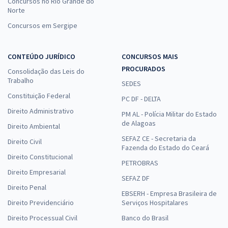
Concursos no Rio Grande do
Norte
Concursos em Sergipe
CONTEÚDO JURÍDICO
CONCURSOS MAIS
PROCURADOS
Consolidação das Leis do
Trabalho
SEDES
Constituição Federal
PC DF - DELTA
Direito Administrativo
PM AL - Polícia Militar do Estado
de Alagoas
Direito Ambiental
SEFAZ CE - Secretaria da
Direito Civil
Fazenda do Estado do Ceará
Direito Constitucional
PETROBRAS
Direito Empresarial
SEFAZ DF
Direito Penal
EBSERH - Empresa Brasileira de
Direito Previdenciário
Serviços Hospitalares
Direito Processual Civil
Banco do Brasil