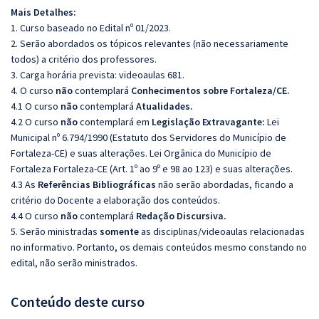
Mais Detalhes:
1. Curso baseado no Edital nº 01/2023.
2. Serão abordados os tópicos relevantes (não necessariamente
todos) a critério dos professores.
3. Carga horária prevista: videoaulas 681.
4. O curso
não
contemplará
Conhecimentos sobre Fortaleza/CE.
4.1 O curso
não
contemplará
Atualidades.
4.2 O curso
não
contemplará em
Legislação Extravagante:
Lei
Municipal nº 6.794/1990 (Estatuto dos Servidores do Município de
Fortaleza-CE) e suas alterações. Lei Orgânica do Município de
Fortaleza Fortaleza-CE (Art. 1º ao 9º e 98 ao 123) e suas alterações.
4.3 As
Referências
Bibliográficas
não serão abordadas, ficando a
critério do Docente a elaboração dos conteúdos.
4.4 O curso
não
contemplará
Redação
Discursiva.
5. Serão ministradas
somente
as disciplinas/videoaulas relacionadas
no informativo. Portanto, os demais conteúdos mesmo constando no
edital, não serão ministrados.
Conteúdo deste curso