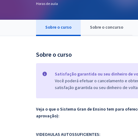
Horas de aula
Pós
Graduação
Sobre o curso
Sobre o concurso
OAB
Mentorias
Sobre o curso
Questões grátis
Satisfação garantida ou seu dinheiro de vo
Conteúdo gratuito
Você poderá efetuar o cancelamento e obter 
satisfação garantida ou seu dinheiro de volta
Blog
Aprovados
Veja o que o Sistema Gran de Ensino tem para ofer
aprovação):
Atendimento
VIDEOAULAS AUTOSSUFICIENTES: