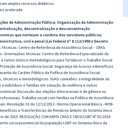
 com amplos recursos didáticos.
ira acelerada.
ções de Administração Pública
:
Organização da Administração
 centralização, descentralização e desconcentração
 e normas que norteiam a conduta dos servidores públicos;
nistrativa, civil e penal (Lei Federal nº 8.112/1990 e Decreto
 Técnicas: Centro de Referência de Assistência Social – CRAS.
s. Orientações técnicas: Centro de Referência Especializado de
s e rumos teórico metodológicos para fortalecer o Trabalho Social
. Proteção de Assistência Social: Segurança de Acesso a Benefícios
arantia do Caráter Público da Política de Assistência Social.
os, técnicos e metodológicos. SUAS conexões: a integralidade da
 a indivíduos e famílias em situação de violência e outras
istencial. Discussão das elações étnicoraciais e de gênero no
rofissionais. Trabalho social com famílias na Política de Assistência
ciais. Resolução 33 de 12/12/2012 - Norma Operacional Básica –NOB-
Benefícios e Transferências de Renda no âmbito do Sistema Único
 Julho de 2015. RESOLUÇÃO CONJUNTA CNAS E CNCD/LGBT Nº 01/2018
mento socioassistencial da população LGBT no Sistema Único da