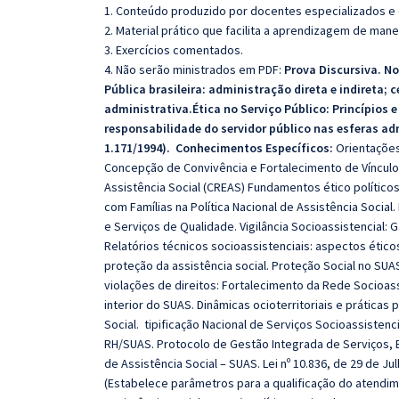
1. Conteúdo produzido por docentes especializados e
2. Material prático que facilita a aprendizagem de mane
3. Exercícios comentados.
4. Não serão ministrados em PDF:
Prova Discursiva.
No
Pública brasileira: administração direta e indireta;
administrativa.
Ética no Serviço Público: Princípios
responsabilidade do servidor público nas esferas admi
1.171/1994).
Conhecimentos Específicos:
Orientações
Concepção de Convivência e Fortalecimento de Vínculo
Assistência Social (CREAS) Fundamentos ético político
com Famílias na Política Nacional de Assistência Social
e Serviços de Qualidade. Vigilância Socioassistencial: G
Relatórios técnicos socioassistenciais: aspectos étic
proteção da assistência social. Proteção Social no SUAS
violações de direitos: Fortalecimento da Rede Socioass
interior do SUAS. Dinâmicas ocioterritoriais e práticas p
Social. tipificação Nacional de Serviços Socioassisten
RH/SUAS. Protocolo de Gestão Integrada de Serviços, 
de Assistência Social – SUAS. Lei nº 10.836, de 29 de
(Estabelece parâmetros para a qualificação do atendi