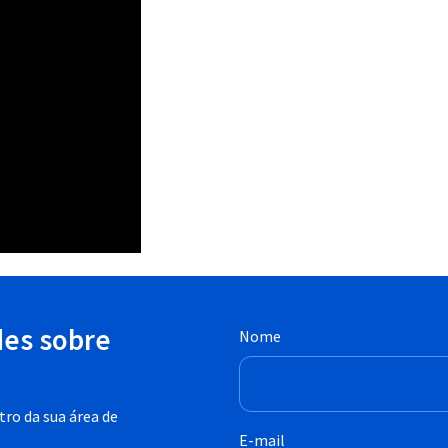
des sobre
Nome
ro da sua área de
E-mail