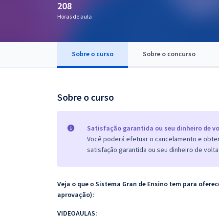
208
Pós
Horas de aula
Graduação
Sobre o curso
Sobre o concurso
OAB
Mentorias
Sobre o curso
Questões grátis
Conteúdo gratuito
Satisfação garantida ou seu dinheiro de vo
Você poderá efetuar o cancelamento e obter 
Blog
satisfação garantida ou seu dinheiro de volta
Aprovados
Veja o que o Sistema Gran de Ensino tem para ofer
Atendimento
aprovação):
VIDEOAULAS: