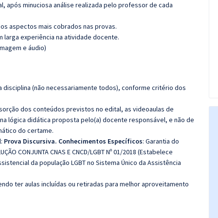
l, após minuciosa análise realizada pelo professor de cada
os aspectos mais cobrados nas provas.
m larga experiência na atividade docente.
(imagem e áudio)
 disciplina (não necessariamente todos), conforme critério dos
bsorção dos conteúdos previstos no edital, as videoaulas de
a lógica didática proposta pelo(a) docente responsável, e não de
ático do certame.
l:
Prova Discursiva.
Conhecimentos Específicos
: Garantia do
ESOLUÇÃO CONJUNTA CNAS E CNCD/LGBT Nº 01/2018 (Estabelece
sistencial da população LGBT no Sistema Único da Assistência
do ter aulas incluídas ou retiradas para melhor aproveitamento