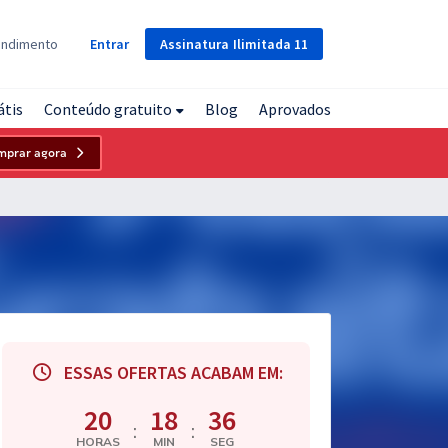
Assinatura
Ilimitada
11
endimento
Entrar
átis
Conteúdo gratuito
Blog
Aprovados
mprar agora
ESSAS OFERTAS ACABAM EM:
20
18
35
:
:
HORAS
MIN
SEG