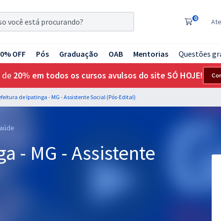
0
At
20% OFF
Pós
Graduação
OAB
Mentorias
Questões gr
 de
20% em todos os cursos avulsos do site SÓ HOJE!
Co
efeitura de Ipatinga - MG - Assistente Social (Pós-Edital)
Saúde
ga - MG - Assistente