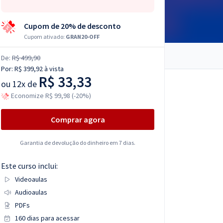
Cupom de 20% de desconto
Cupom ativado:
GRAN20-OFF
De:
R$ 499,90
Por:
R$ 399,92
à vista
R$ 33,33
ou
12x de
Economize R$ 99,98 (-20%)
Comprar agora
Garantia de devolução do dinheiro em 7 dias.
Este curso inclui:
Videoaulas
Audioaulas
PDFs
160 dias para acessar