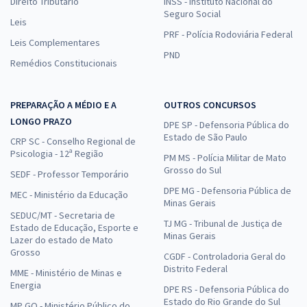
Direito Tributário
INSS - Instituto Nacional do
Seguro Social
Leis
PRF - Polícia Rodoviária Federal
Leis Complementares
PND
Remédios Constitucionais
PREPARAÇÃO A MÉDIO E A
OUTROS CONCURSOS
LONGO PRAZO
DPE SP - Defensoria Pública do
Estado de São Paulo
CRP SC - Conselho Regional de
Psicologia - 12ª Região
PM MS - Polícia Militar de Mato
Grosso do Sul
SEDF - Professor Temporário
DPE MG - Defensoria Pública de
MEC - Ministério da Educação
Minas Gerais
SEDUC/MT - Secretaria de
TJ MG - Tribunal de Justiça de
Estado de Educação, Esporte e
Minas Gerais
Lazer do estado de Mato
Grosso
CGDF - Controladoria Geral do
Distrito Federal
MME - Ministério de Minas e
Energia
DPE RS - Defensoria Pública do
Estado do Rio Grande do Sul
MP GO - Ministério Público do