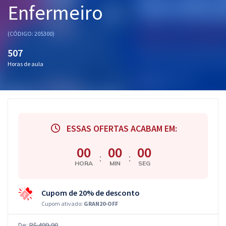
Enfermeiro
Pós
Graduação
(CÓDIGO: 205300)
507
OAB
Horas de aula
Mentorias
Questões grátis
Conteúdo gratuito
ESSAS OFERTAS ACABAM EM:
Blog
00
00
00
:
:
HORA
MIN
SEG
Aprovados
Cupom de 20% de desconto
Atendimento
Cupom ativado:
GRAN20-OFF
De:
R$ 499,90