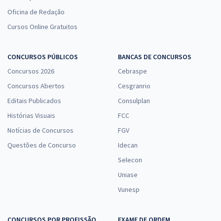
Oficina de Redação
Cursos Online Gratuitos
CONCURSOS PÚBLICOS
BANCAS DE CONCURSOS
Concursos 2026
Cebraspe
Concursos Abertos
Cesgranrio
Editais Publicados
Consulplan
Histórias Visuais
FCC
Notícias de Concursos
FGV
Questões de Concurso
Idecan
Selecon
Uniase
Vunesp
CONCURSOS POR PROFISSÃO
EXAME DE ORDEM