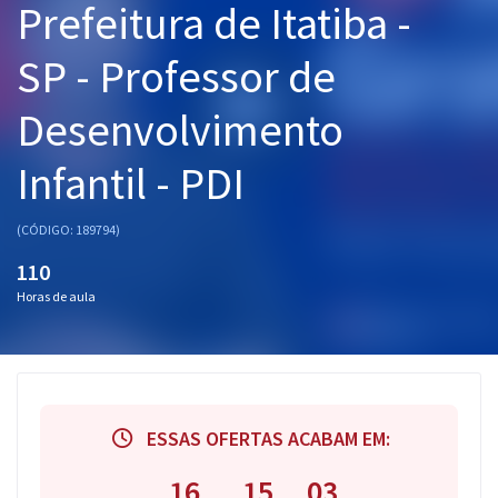
Prefeitura de Itatiba -
Pós
SP - Professor de
Graduação
Desenvolvimento
OAB
Infantil - PDI
Mentorias
(CÓDIGO: 189794)
Questões grátis
110
Conteúdo gratuito
Horas de aula
Blog
Aprovados
Atendimento
ESSAS OFERTAS ACABAM EM:
16
15
02