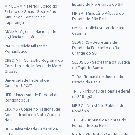
Estado do Rio Grande do Sul
MP GO - Ministério Público do
Estado de Goiás - Secretário
MP SP - Ministério Público do
Auxiliar da Comarca de
Estado de São Paulo
Itapuranga
PM SC - Polícia Militar de Santa
ANVISA - Agência Nacional de
Catarina
Vigilância Sanitária
SEDUC RS - Secretaria de
PM PE - Polícia Militar de
Estado da Educação do Rio
Pernambuco
Grande do Sul
CRECI MT - Conselho Regional de
SEJUS ES - Secretaria da Justiça
Corretores de Imóveis do Mato
do Espírito Santo
Grosso
TJ BA - Tribunal de Justiça do
Universidade Federal de
Estado da Bahia
Catalão - UFCAT
TRF 3 - Tribunal Regional Federal
UFR - Universidade Federal de
da 3ª Região
Rondonópolis
MP RO - Ministério Público de
CRA MS - Conselho Regional de
Rondônia
Administração do Mato Grosso
do Sul
TCE SP - Tribunal de Contas do
Estado de São Paulo
UFJ - Universidade Federal de
Jataí
Politec PE - Polícia Científica de