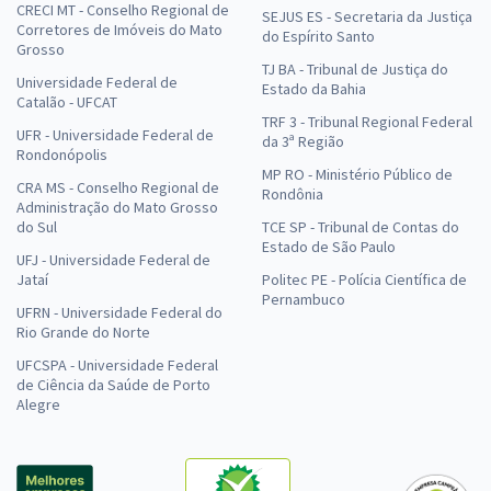
CRECI MT - Conselho Regional de
SEJUS ES - Secretaria da Justiça
Corretores de Imóveis do Mato
do Espírito Santo
Grosso
TJ BA - Tribunal de Justiça do
Universidade Federal de
Estado da Bahia
Catalão - UFCAT
TRF 3 - Tribunal Regional Federal
UFR - Universidade Federal de
da 3ª Região
Rondonópolis
MP RO - Ministério Público de
CRA MS - Conselho Regional de
Rondônia
Administração do Mato Grosso
do Sul
TCE SP - Tribunal de Contas do
Estado de São Paulo
UFJ - Universidade Federal de
Jataí
Politec PE - Polícia Científica de
Pernambuco
UFRN - Universidade Federal do
Rio Grande do Norte
UFCSPA - Universidade Federal
de Ciência da Saúde de Porto
Alegre