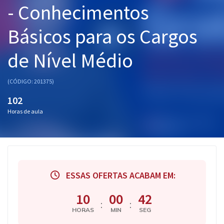
- Conhecimentos
Pós
Básicos para os Cargos
Graduação
de Nível Médio
OAB
Mentorias
(CÓDIGO: 201375)
102
Questões grátis
Horas de aula
Conteúdo gratuito
Blog
Aprovados
ESSAS OFERTAS ACABAM EM:
Atendimento
10
00
42
:
:
HORAS
MIN
SEG