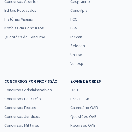
Concursos Abertos
Cesgranrio
Editais Publicados
Consulplan
Histórias Visuais
FCC
Notícias de Concursos
FGV
Questões de Concurso
Idecan
Selecon
Uniase
Vunesp
CONCURSOS POR PROFISSÃO
EXAME DE ORDEM
Concursos Administrativos
OAB
Concursos Educação
Prova OAB
Concursos Fiscais
Calendário OAB
Concursos Jurídicos
Questões OAB
Concursos Militares
Recursos OAB