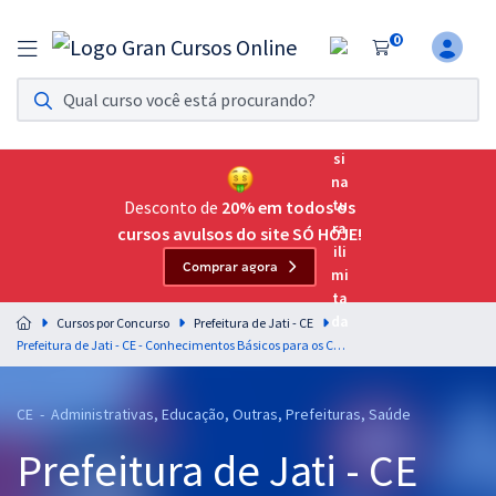
0
Assinatura Ilimitada 11
Acesso a todos os cursos. Teste grátis por 7 dias!
Assinatura OAB Até Passar
Acesso ilimitado a toda preparação para o Exame da
Desconto de
20% em todos os
Ordem, até você passar!
cursos avulsos do site SÓ HOJE!
Comprar agora
Residências Multiprofissionais
Preparação completa e intensiva para as principais
Cursos por Concurso
Prefeitura de Jati - CE
residências em saúde do Brasil
Prefeitura de Jati - CE - Conhecimentos Básicos para os Cargos de Nível Médio
Concursos
CE - Administrativas, Educação, Outras, Prefeituras, Saúde
Assinatura Ilimitada
Prefeitura de Jati - CE
Cursos 20% OFF