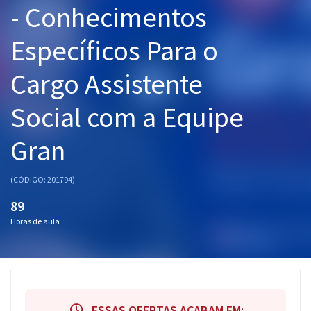
- Conhecimentos
Pós
Específicos Para o
Graduação
Cargo Assistente
OAB
Social com a Equipe
Mentorias
Gran
Questões grátis
Conteúdo gratuito
(CÓDIGO: 201794)
Blog
89
Horas de aula
Aprovados
Atendimento
ESSAS OFERTAS ACABAM EM: