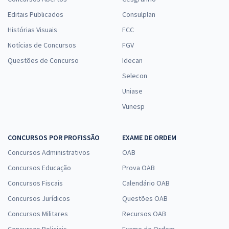
Editais Publicados
Consulplan
Histórias Visuais
FCC
Notícias de Concursos
FGV
Questões de Concurso
Idecan
Selecon
Uniase
Vunesp
CONCURSOS POR PROFISSÃO
EXAME DE ORDEM
Concursos Administrativos
OAB
Concursos Educação
Prova OAB
Concursos Fiscais
Calendário OAB
Concursos Jurídicos
Questões OAB
Concursos Militares
Recursos OAB
Concursos Policiais
Exame de Ordem