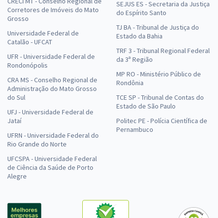
CRECI MT - Conselho Regional de
SEJUS ES - Secretaria da Justiça
Corretores de Imóveis do Mato
do Espírito Santo
Grosso
TJ BA - Tribunal de Justiça do
Universidade Federal de
Estado da Bahia
Catalão - UFCAT
TRF 3 - Tribunal Regional Federal
UFR - Universidade Federal de
da 3ª Região
Rondonópolis
MP RO - Ministério Público de
CRA MS - Conselho Regional de
Rondônia
Administração do Mato Grosso
do Sul
TCE SP - Tribunal de Contas do
Estado de São Paulo
UFJ - Universidade Federal de
Jataí
Politec PE - Polícia Científica de
Pernambuco
UFRN - Universidade Federal do
Rio Grande do Norte
UFCSPA - Universidade Federal
de Ciência da Saúde de Porto
Alegre