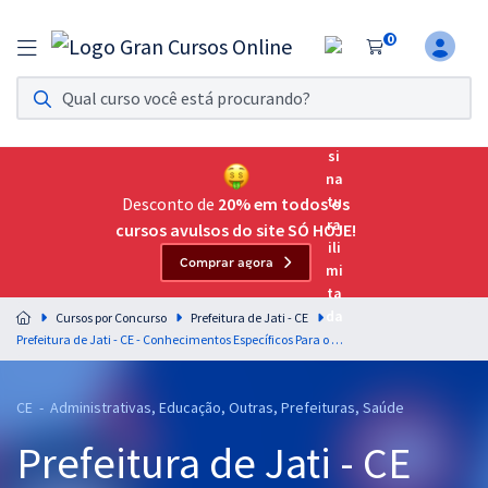
0
Assinatura Ilimitada 11
Acesso a todos os cursos. Teste grátis por 7 dias!
Assinatura OAB Até Passar
Acesso ilimitado a toda preparação para o Exame da
Desconto de
20% em todos os
Ordem, até você passar!
cursos avulsos do site SÓ HOJE!
Comprar agora
Residências Multiprofissionais
Preparação completa e intensiva para as principais
Cursos por Concurso
Prefeitura de Jati - CE
residências em saúde do Brasil
Prefeitura de Jati - CE - Conhecimentos Específicos Para o Cargo Assistente Social com a Equipe Gran
Concursos
CE - Administrativas, Educação, Outras, Prefeituras, Saúde
Assinatura Ilimitada
Prefeitura de Jati - CE
Cursos 20% OFF