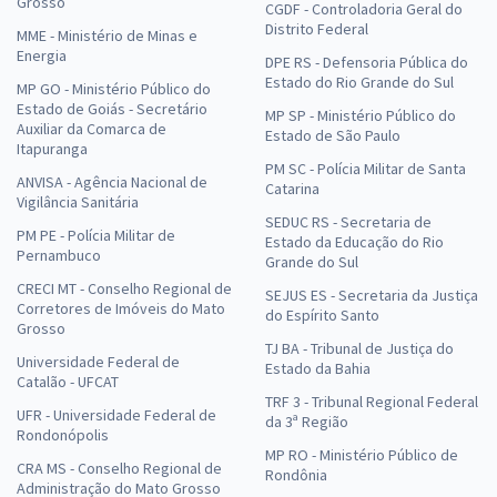
Grosso
CGDF - Controladoria Geral do
Distrito Federal
MME - Ministério de Minas e
Energia
DPE RS - Defensoria Pública do
Estado do Rio Grande do Sul
MP GO - Ministério Público do
Estado de Goiás - Secretário
MP SP - Ministério Público do
Auxiliar da Comarca de
Estado de São Paulo
Itapuranga
PM SC - Polícia Militar de Santa
ANVISA - Agência Nacional de
Catarina
Vigilância Sanitária
SEDUC RS - Secretaria de
PM PE - Polícia Militar de
Estado da Educação do Rio
Pernambuco
Grande do Sul
CRECI MT - Conselho Regional de
SEJUS ES - Secretaria da Justiça
Corretores de Imóveis do Mato
do Espírito Santo
Grosso
TJ BA - Tribunal de Justiça do
Universidade Federal de
Estado da Bahia
Catalão - UFCAT
TRF 3 - Tribunal Regional Federal
UFR - Universidade Federal de
da 3ª Região
Rondonópolis
MP RO - Ministério Público de
CRA MS - Conselho Regional de
Rondônia
Administração do Mato Grosso