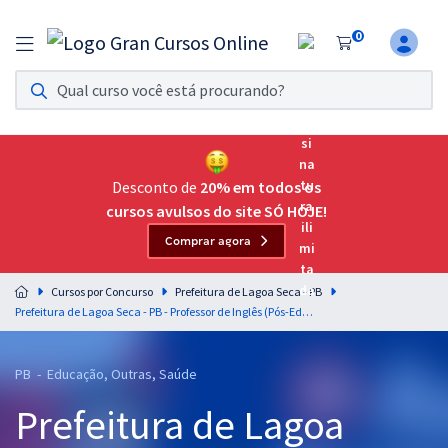
0
Assinatura Ilimitada 11
Acesso a todos os cursos. Teste grátis por 7 dias!
Assinatura OAB Até Passar
Acesso ilimitado a toda preparação para o Exame da
Desconto de
20% em todos os
Ordem, até você passar!
cursos avulsos do site SÓ HOJE!
Comprar agora
Residências Multiprofissionais
Preparação completa e intensiva para as principais
Cursos por Concurso
Prefeitura de Lagoa Seca - PB
residências em saúde do Brasil
Prefeitura de Lagoa Seca - PB - Professor de Inglês (Pós-Edital)
Concursos
PB - Educação, Outras, Saúde
Assinatura Ilimitada
Prefeitura de Lagoa
Cursos 20% OFF