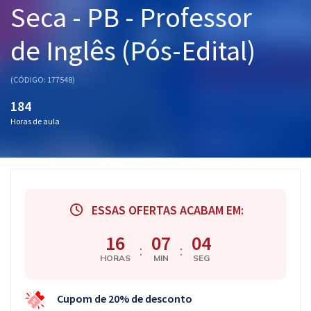
Seca - PB - Professor
Pós
de Inglês (Pós-Edital)
Graduação
OAB
(CÓDIGO: 177548)
184
Mentorias
Horas de aula
Questões grátis
Conteúdo gratuito
Blog
ESSAS OFERTAS ACABAM EM:
Aprovados
16
07
03
:
:
HORAS
MIN
SEG
Atendimento
Cupom de 20% de desconto