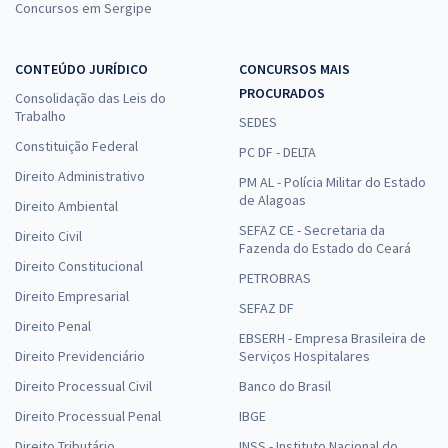
Concursos em Sergipe
CONTEÚDO JURÍDICO
CONCURSOS MAIS
PROCURADOS
Consolidação das Leis do
Trabalho
SEDES
Constituição Federal
PC DF - DELTA
Direito Administrativo
PM AL - Polícia Militar do Estado
de Alagoas
Direito Ambiental
SEFAZ CE - Secretaria da
Direito Civil
Fazenda do Estado do Ceará
Direito Constitucional
PETROBRAS
Direito Empresarial
SEFAZ DF
Direito Penal
EBSERH - Empresa Brasileira de
Direito Previdenciário
Serviços Hospitalares
Direito Processual Civil
Banco do Brasil
Direito Processual Penal
IBGE
Direito Tributário
INSS - Instituto Nacional do