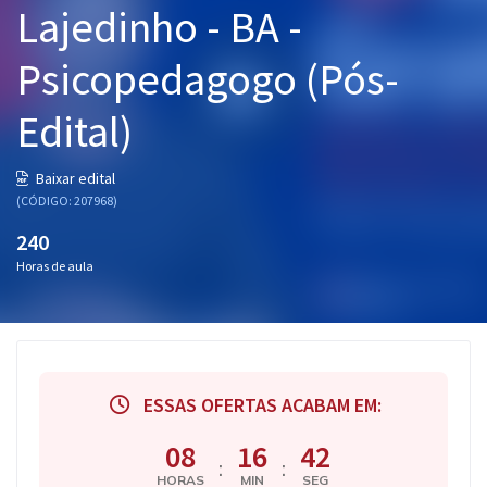
Lajedinho - BA -
Pós
Psicopedagogo (Pós-
Graduação
Edital)
OAB
Mentorias
Baixar edital
(CÓDIGO: 207968)
Questões grátis
240
Horas de aula
Conteúdo gratuito
Blog
Aprovados
ESSAS OFERTAS ACABAM EM:
Atendimento
08
16
41
:
:
HORAS
MIN
SEG