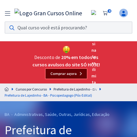
0
Assinatura Ilimitada 11
Acesso a todos os cursos. Teste grátis por 7 dias!
Assinatura OAB Até Passar
Acesso ilimitado a toda preparação para o Exame da
Desconto de
20% em todos os
Ordem, até você passar!
cursos avulsos do site SÓ HOJE!
Comprar agora
Residências Multiprofissionais
Preparação completa e intensiva para as principais
Cursos por Concurso
Prefeitura de Lajedinho - BA
residências em saúde do Brasil
Prefeitura de Lajedinho - BA - Psicopedagogo (Pós-Edital)
Concursos
BA - Administrativas, Saúde, Outras, Jurídicas, Educação
Assinatura Ilimitada
Prefeitura de
Cursos 20% OFF