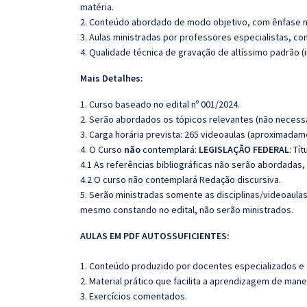
matéria.
2. Conteúdo abordado de modo objetivo, com ênfase n
3. Aulas ministradas por professores especialistas, co
4. Qualidade técnica de gravação de altíssimo padrão 
Mais Detalhes:
1. Curso baseado no edital nº 001/2024.
2. Serão abordados os tópicos relevantes (não necessa
3. Carga horária prevista: 265 videoaulas (aproximadam
4. O Curso
não
contemplará:
LEGISLAÇÃO FEDERAL
: Tí
4.1 As referências bibliográficas não serão abordadas,
4.2 O curso não contemplará Redação discursiva.
5. Serão ministradas somente as disciplinas/videoaula
mesmo constando no edital, não serão ministrados.
AULAS EM PDF AUTOSSUFICIENTES:
1. Conteúdo produzido por docentes especializados e
2. Material prático que facilita a aprendizagem de mane
3. Exercícios comentados.