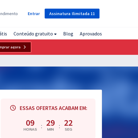
Assinatura
Ilimitada
11
endimento
Entrar
átis
Conteúdo gratuito
Blog
Aprovados
mprar agora
ESSAS OFERTAS ACABAM EM:
09
29
21
:
:
HORAS
MIN
SEG