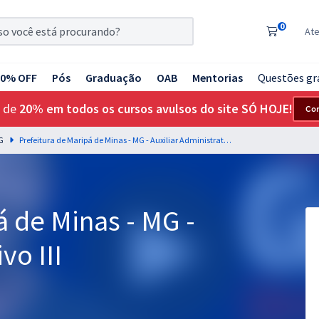
0
At
20% OFF
Pós
Graduação
OAB
Mentorias
Questões gr
 de
20% em todos os cursos avulsos do site SÓ HOJE!
Co
G
Prefeitura de Maripá de Minas - MG - Auxiliar Administrativo III
á de Minas - MG -
vo III