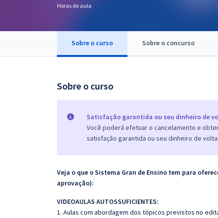
Horas de aula
Pós
Graduação
Sobre o curso
Sobre o concurso
OAB
Mentorias
Sobre o curso
Questões grátis
Satisfação garantida ou seu dinheiro de vo
Conteúdo gratuito
Você poderá efetuar o cancelamento e obter 
satisfação garantida ou seu dinheiro de volta
Blog
Aprovados
Veja o que o Sistema Gran de Ensino tem para ofer
aprovação):
Atendimento
VIDEOAULAS AUTOSSUFICIENTES:
1. Aulas com abordagem dos tópicos previstos no edita