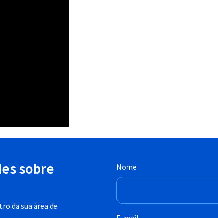
des sobre
Nome
ro da sua área de
E-mail