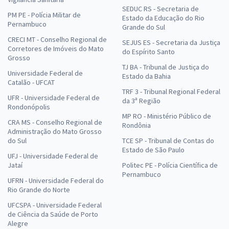
SEDUC RS - Secretaria de
PM PE - Polícia Militar de
Estado da Educação do Rio
Pernambuco
Grande do Sul
CRECI MT - Conselho Regional de
SEJUS ES - Secretaria da Justiça
Corretores de Imóveis do Mato
do Espírito Santo
Grosso
TJ BA - Tribunal de Justiça do
Universidade Federal de
Estado da Bahia
Catalão - UFCAT
TRF 3 - Tribunal Regional Federal
UFR - Universidade Federal de
da 3ª Região
Rondonópolis
MP RO - Ministério Público de
CRA MS - Conselho Regional de
Rondônia
Administração do Mato Grosso
do Sul
TCE SP - Tribunal de Contas do
Estado de São Paulo
UFJ - Universidade Federal de
Jataí
Politec PE - Polícia Científica de
Pernambuco
UFRN - Universidade Federal do
Rio Grande do Norte
UFCSPA - Universidade Federal
de Ciência da Saúde de Porto
Alegre