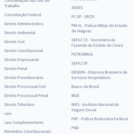
Consolidação das Leis do
Trabalho
SEDES
Constituição Federal
PC DF - DELTA
Direito Administrativo
PM AL - Polícia Militar do Estado
de Alagoas
Direito Ambiental
SEFAZ CE - Secretaria da
Direito Civil
Fazenda do Estado do Ceará
Direito Constitucional
PETROBRAS
Direito Empresarial
SEFAZ DF
Direito Penal
EBSERH - Empresa Brasileira de
Direito Previdenciário
Serviços Hospitalares
Direito Processual Civil
Banco do Brasil
Direito Processual Penal
IBGE
Direito Tributário
INSS - Instituto Nacional do
Seguro Social
Leis
PRF - Polícia Rodoviária Federal
Leis Complementares
PND
Remédios Constitucionais