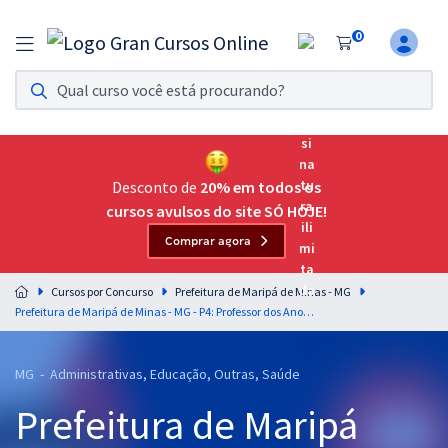
0
Assinatura Ilimitada 11
Acesso a todos os cursos. Teste grátis por 7 dias!
Assinatura OAB Até Passar
Acesso ilimitado a toda preparação para o Exame da
Desconto de
20% em todos os
Ordem, até você passar!
cursos avulsos do site SÓ HOJE!
Comprar agora
Residências Multiprofissionais
Preparação completa e intensiva para as principais
Cursos por Concurso
Prefeitura de Maripá de Minas - MG
residências em saúde do Brasil
Prefeitura de Maripá de Minas - MG - P4: Professor dos Anos Finais do Ensino Fundamental e Educação de Jovens e Adultos - Professor(a) de História
Concursos
MG - Administrativas, Educação, Outras, Saúde
Assinatura Ilimitada
Prefeitura de Maripá
Cursos 20% OFF