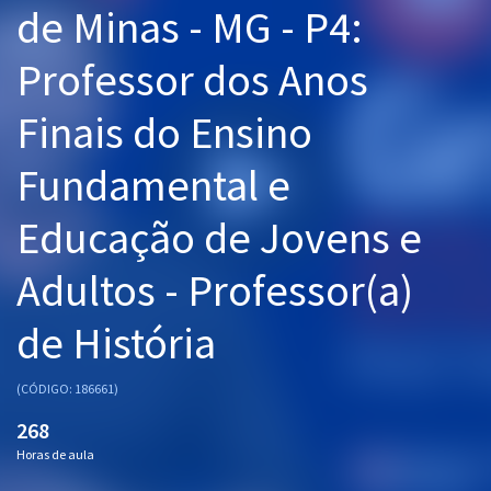
de Minas - MG - P4:
Pós
Professor dos Anos
Graduação
Finais do Ensino
OAB
Fundamental e
Mentorias
Educação de Jovens e
Questões grátis
Conteúdo gratuito
Adultos - Professor(a)
Blog
de História
Aprovados
(CÓDIGO: 186661)
Atendimento
268
Horas de aula