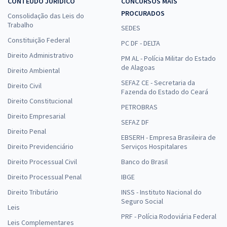
CONTEÚDO JURÍDICO
CONCURSOS MAIS
PROCURADOS
Consolidação das Leis do
Trabalho
SEDES
Constituição Federal
PC DF - DELTA
Direito Administrativo
PM AL - Polícia Militar do Estado
de Alagoas
Direito Ambiental
SEFAZ CE - Secretaria da
Direito Civil
Fazenda do Estado do Ceará
Direito Constitucional
PETROBRAS
Direito Empresarial
SEFAZ DF
Direito Penal
EBSERH - Empresa Brasileira de
Direito Previdenciário
Serviços Hospitalares
Direito Processual Civil
Banco do Brasil
Direito Processual Penal
IBGE
Direito Tributário
INSS - Instituto Nacional do
Seguro Social
Leis
PRF - Polícia Rodoviária Federal
Leis Complementares