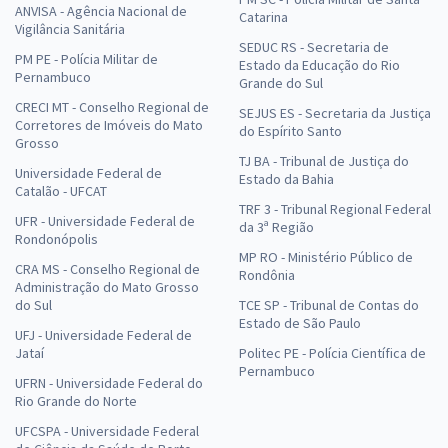
ANVISA - Agência Nacional de
Catarina
Vigilância Sanitária
SEDUC RS - Secretaria de
PM PE - Polícia Militar de
Estado da Educação do Rio
Pernambuco
Grande do Sul
CRECI MT - Conselho Regional de
SEJUS ES - Secretaria da Justiça
Corretores de Imóveis do Mato
do Espírito Santo
Grosso
TJ BA - Tribunal de Justiça do
Universidade Federal de
Estado da Bahia
Catalão - UFCAT
TRF 3 - Tribunal Regional Federal
UFR - Universidade Federal de
da 3ª Região
Rondonópolis
MP RO - Ministério Público de
CRA MS - Conselho Regional de
Rondônia
Administração do Mato Grosso
do Sul
TCE SP - Tribunal de Contas do
Estado de São Paulo
UFJ - Universidade Federal de
Jataí
Politec PE - Polícia Científica de
Pernambuco
UFRN - Universidade Federal do
Rio Grande do Norte
UFCSPA - Universidade Federal