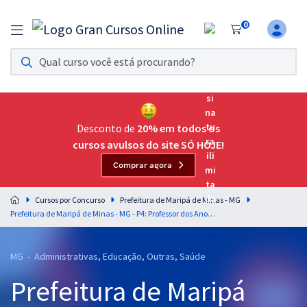
0
Assinatura Ilimitada 11
Acesso a todos os cursos. Teste grátis por 7 dias!
Assinatura OAB Até Passar
Acesso ilimitado a toda preparação para o Exame da
Desconto de
20% em todos os
Ordem, até você passar!
cursos avulsos do site SÓ HOJE!
Comprar agora
Residências Multiprofissionais
Preparação completa e intensiva para as principais
Cursos por Concurso
Prefeitura de Maripá de Minas - MG
residências em saúde do Brasil
Prefeitura de Maripá de Minas - MG - P4: Professor dos Anos Finais do Ensino Fundamental e Educação de Jovens e Adultos - Professor(a) de Língua Inglesa
Concursos
MG - Administrativas, Educação, Outras, Saúde
Assinatura Ilimitada
Prefeitura de Maripá
Cursos 20% OFF