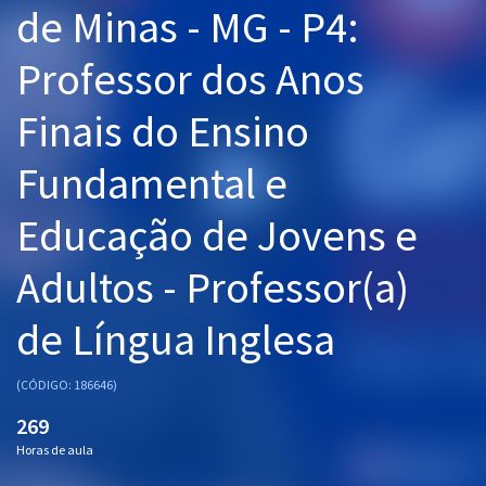
de Minas - MG - P4:
Pós
Professor dos Anos
Graduação
Finais do Ensino
OAB
Fundamental e
Mentorias
Educação de Jovens e
Questões grátis
Conteúdo gratuito
Adultos - Professor(a)
Blog
de Língua Inglesa
Aprovados
(CÓDIGO: 186646)
Atendimento
269
Horas de aula