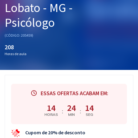
Lobato - MG -
Pós
Psicólogo
Graduação
OAB
(CÓDIGO: 205459)
208
Mentorias
Horas de aula
Questões grátis
Conteúdo gratuito
Blog
ESSAS OFERTAS ACABAM EM:
Aprovados
14
24
13
:
:
HORAS
MIN
SEG
Atendimento
Cupom de 20% de desconto