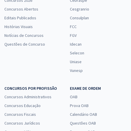
Concursos 2026
Cebraspe
Concursos Abertos
Cesgranrio
Editais Publicados
Consulplan
Histórias Visuais
FCC
Notícias de Concursos
FGV
Questões de Concurso
Idecan
Selecon
Uniase
Vunesp
CONCURSOS POR PROFISSÃO
EXAME DE ORDEM
Concursos Administrativos
OAB
Concursos Educação
Prova OAB
Concursos Fiscais
Calendário OAB
Concursos Jurídicos
Questões OAB