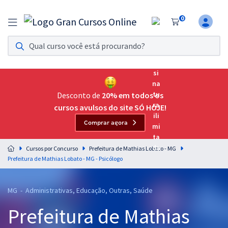
0
Assinatura Ilimitada 11
Acesso a todos os cursos. Teste grátis por 7 dias!
Assinatura OAB Até Passar
Acesso ilimitado a toda preparação para o Exame da
Desconto de
20% em todos os
Ordem, até você passar!
cursos avulsos do site SÓ HOJE!
Comprar agora
Residências Multiprofissionais
Preparação completa e intensiva para as principais
Cursos por Concurso
Prefeitura de Mathias Lobato - MG
residências em saúde do Brasil
Prefeitura de Mathias Lobato - MG - Psicólogo
Concursos
MG - Administrativas, Educação, Outras, Saúde
Assinatura Ilimitada
Prefeitura de Mathias
Cursos 20% OFF