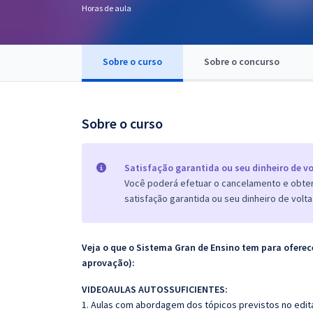
Horas de aula
Pós
Graduação
Sobre o curso
Sobre o concurso
OAB
Mentorias
Sobre o curso
Questões grátis
Satisfação garantida ou seu dinheiro de vo
Conteúdo gratuito
Você poderá efetuar o cancelamento e obter 
satisfação garantida ou seu dinheiro de volta
Blog
Aprovados
Veja o que o Sistema Gran de Ensino tem para ofer
aprovação):
Atendimento
VIDEOAULAS AUTOSSUFICIENTES:
1. Aulas com abordagem dos tópicos previstos no edita