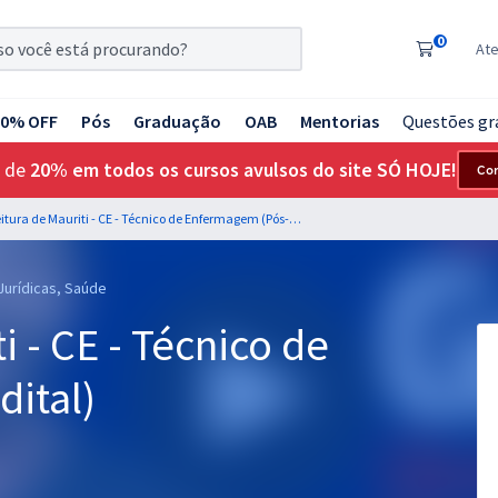
0
At
20% OFF
Pós
Graduação
OAB
Mentorias
Questões gr
 de
20% em todos os cursos avulsos do site SÓ HOJE!
Co
Prefeitura de Mauriti - CE - Técnico de Enfermagem (Pós-Edital)
Jurídicas, Saúde
i - CE - Técnico de
ital)