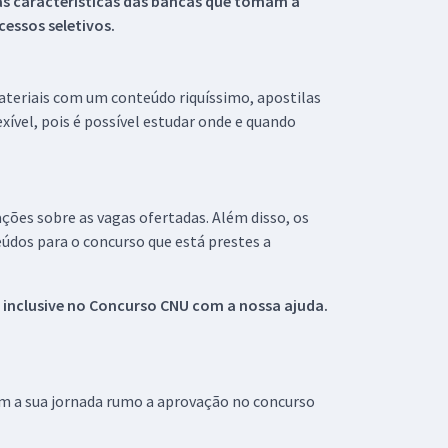
s características das bancas que tomam a
essos seletivos.
materiais com um conteúdo riquíssimo, apostilas
xível, pois é possível estudar onde e quando
ações sobre as vagas ofertadas. Além disso, os
údos para o concurso que está prestes a
 inclusive no
Concurso CNU
com a nossa ajuda.
om a sua jornada rumo a aprovação no concurso