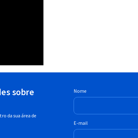
des sobre
Nome
ro da sua área de
E-mail