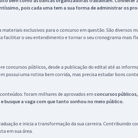
uito bem como as bancas organizadoras trabalham. Conhecer a
tíssimo, pois cada uma tem a sua forma de administrar os proc
 a materiais exclusivos para o concurso em questão. São diversos 
a facilitar o seu entendimento e tornar o seu cronograma mais fle
re concursos públicos, desde a publicação do edital até as inform
em possui uma rotina bem corrida, mas precisa estudar bons conte
 conteúdos: foram milhares de aprovados em
concursos públicos,
s e busque a vaga com que tanto sonhou no meio público.
aduação e inicia a transformação da sua carreira. Contribuindo c
ista em sua área.