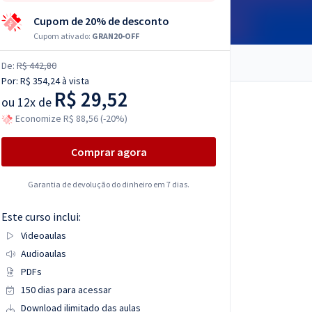
Cupom de 20% de desconto
Cupom ativado:
GRAN20-OFF
De:
R$ 442,80
Por:
R$ 354,24
à vista
R$ 29,52
ou
12x de
Economize R$ 88,56 (-20%)
Comprar agora
Garantia de devolução do dinheiro em 7 dias.
Este curso inclui:
Videoaulas
Audioaulas
PDFs
150 dias para acessar
Download ilimitado das aulas