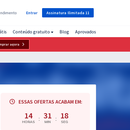
Assinatura
Ilimitada
11
endimento
Entrar
átis
Conteúdo gratuito
Blog
Aprovados
mprar agora
ESSAS OFERTAS ACABAM EM:
14
31
17
:
:
HORAS
MIN
SEG