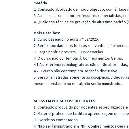
matéria.
2. Conteúdo abordado de modo objetivo, com ênfase n
3. Aulas ministradas por professores especialistas, co
4. Qualidade técnica de gravação de altíssimo padrão 
Mais Detalhes:
1. Curso baseado no edital nº 02/2025.
2. Serão abordados os tópicos relevantes (não necessa
3. Carga horária prevista: 899
videoaulas.
4. O Curso não contemplará: Conhecimentos Gerais.
4.1 As referências bibliográficas não serão abordadas,
4.2 O curso não contemplará Redação discursiva.
5. Serão ministradas somente as disciplinas/videoaula
mesmo constando no edital, não serão ministrados.
AULAS EM PDF AUTOSSUFICIENTES:
1. Conteúdo produzido por docentes especializados e
2. Material prático que facilita a aprendizagem de mane
3. Exercícios comentados.
4.
Não
será ministrado em PDF:
Conhecimentos Gerais