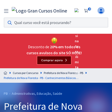
0
Assinatura Ilimitada 11
Acesso a todos os cursos. Teste grátis por 7 dias!
Assinatura OAB Até Passar
Acesso ilimitado a toda preparação para o Exame da
Desconto de
20% em todos os
Ordem, até você passar!
cursos avulsos do site SÓ HOJE!
Comprar agora
Residências Multiprofissionais
Preparação completa e intensiva para as principais
Cursos por Concurso
Prefeitura de Nova Floresta - PB
residências em saúde do Brasil
Prefeitura de Nova Floresta - PB - Conhecimentos Básicos Comuns aos Cargos de Ensino Superior com a Equipe Gran
Concursos
PB - Administrativas, Educação, Saúde
Assinatura Ilimitada
Prefeitura de Nova
Cursos 20% OFF