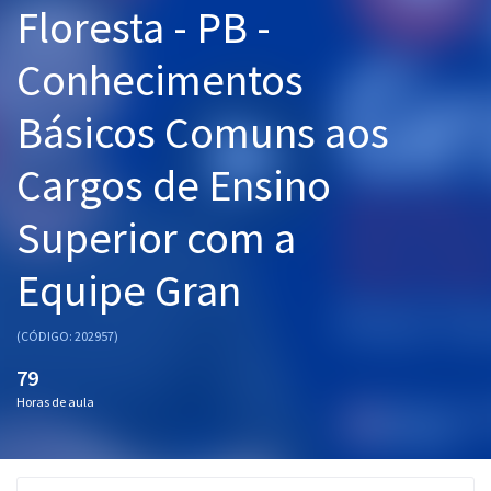
Floresta - PB -
Pós
Conhecimentos
Graduação
Básicos Comuns aos
OAB
Cargos de Ensino
Mentorias
Superior com a
Questões grátis
Conteúdo gratuito
Equipe Gran
Blog
(CÓDIGO: 202957)
Aprovados
79
Horas de aula
Atendimento