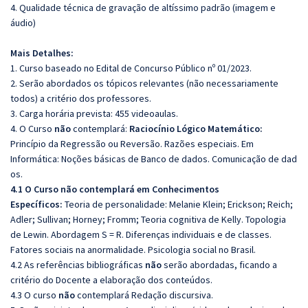
4. Qualidade técnica de gravação de altíssimo padrão (imagem e
áudio)
Mais Detalhes:
1. Curso baseado no Edital de Concurso Público nº 01/2023.
2. Serão abordados os tópicos relevantes (não necessariamente
todos) a critério dos professores.
3. Carga horária prevista: 455 videoaulas.
4. O Curso
não
contemplará:
Raciocínio Lógico Matemático:
Princípio da Regressão ou Reversão. Razões especiais. Em
Informática:
Noções básicas de Banco de dados. Comunicação de dad
os.
4.1 O Curso não contemplará em Conhecimentos
Específicos:
Teoria de personalidade: Melanie Klein; Erickson; Reich;
Adler; Sullivan; Horney; Fromm; Teoria cognitiva de Kelly. Topologia
de Lewin. Abordagem S = R. Diferenças individuais e de classes.
Fatores sociais na anormalidade. Psicologia social no Brasil.
4.2 As referências bibliográficas
não
serão abordadas, ficando a
critério do Docente a elaboração dos conteúdos.
4.3 O curso
não
contemplará Redação discursiva.