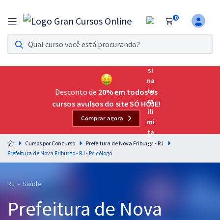
0
Assinatura Ilimitada 11
Acesso a todos os cursos. Teste grátis por 7 dias!
Assinatura OAB Até Passar
Acesso ilimitado a toda preparação para o Exame da
Desconto de
20% em todos os
Ordem, até você passar!
cursos avulsos do site SÓ HOJE!
Comprar agora
Residências Multiprofissionais
Preparação completa e intensiva para as principais
Cursos por Concurso
Prefeitura de Nova Friburgo - RJ
residências em saúde do Brasil
Prefeitura de Nova Friburgo - RJ - Psicólogo
Concursos
RJ - Saúde
Assinatura Ilimitada
Prefeitura de Nova
Cursos 20% OFF