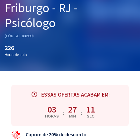
Friburgo - RJ -
Pós
Psicólogo
Graduação
OAB
(CÓDIGO: 188999)
226
Mentorias
Horas de aula
Questões grátis
Conteúdo gratuito
Blog
ESSAS OFERTAS ACABAM EM:
Aprovados
03
27
10
:
:
HORAS
MIN
SEG
Atendimento
Cupom de 20% de desconto