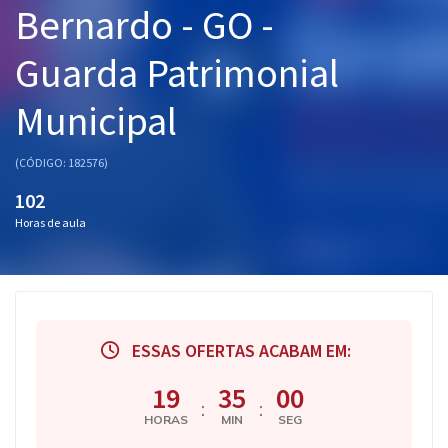
Bernardo - GO -
Pós
Guarda Patrimonial
Graduação
Municipal
OAB
Mentorias
(CÓDIGO: 182576)
102
Questões grátis
Horas de aula
Conteúdo gratuito
Blog
Aprovados
ESSAS OFERTAS ACABAM EM:
Atendimento
19
34
59
:
:
HORAS
MIN
SEG