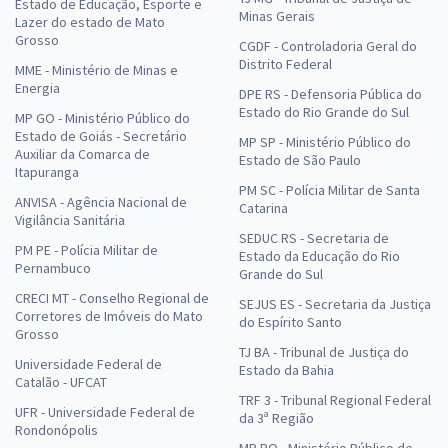
Estado de Educação, Esporte e
Minas Gerais
Lazer do estado de Mato
Grosso
CGDF - Controladoria Geral do
Distrito Federal
MME - Ministério de Minas e
Energia
DPE RS - Defensoria Pública do
Estado do Rio Grande do Sul
MP GO - Ministério Público do
Estado de Goiás - Secretário
MP SP - Ministério Público do
Auxiliar da Comarca de
Estado de São Paulo
Itapuranga
PM SC - Polícia Militar de Santa
ANVISA - Agência Nacional de
Catarina
Vigilância Sanitária
SEDUC RS - Secretaria de
PM PE - Polícia Militar de
Estado da Educação do Rio
Pernambuco
Grande do Sul
CRECI MT - Conselho Regional de
SEJUS ES - Secretaria da Justiça
Corretores de Imóveis do Mato
do Espírito Santo
Grosso
TJ BA - Tribunal de Justiça do
Universidade Federal de
Estado da Bahia
Catalão - UFCAT
TRF 3 - Tribunal Regional Federal
UFR - Universidade Federal de
da 3ª Região
Rondonópolis
MP RO - Ministério Público de