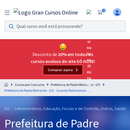
0
Assinatura Ilimitada 11
Acesso a todos os cursos. Teste grátis por 7 dias!
Assinatura OAB Até Passar
Acesso ilimitado a toda preparação para o Exame da
Desconto de
20% em todos os
Ordem, até você passar!
cursos avulsos do site SÓ HOJE!
Comprar agora
Residências Multiprofissionais
Preparação completa e intensiva para as principais
Cursos por Concurso
Prefeitura de Padre Bernardo - GO
residências em saúde do Brasil
Prefeitura de Padre Bernardo - GO - Guarda Patrimonial Municipal
Concursos
GO - Administrativas, Educação, Fiscais e de Controle, Outras, Saúde
Assinatura Ilimitada
Prefeitura de Padre
Cursos 20% OFF