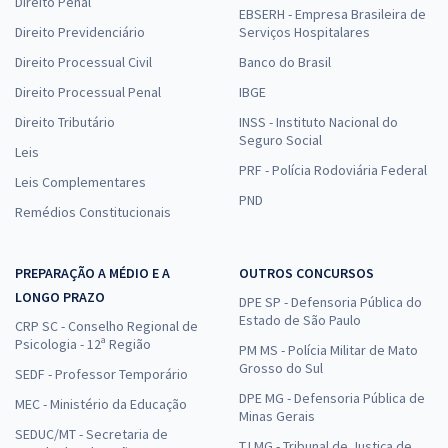
Direito Penal
EBSERH - Empresa Brasileira de
Direito Previdenciário
Serviços Hospitalares
Direito Processual Civil
Banco do Brasil
Direito Processual Penal
IBGE
Direito Tributário
INSS - Instituto Nacional do
Seguro Social
Leis
PRF - Polícia Rodoviária Federal
Leis Complementares
PND
Remédios Constitucionais
PREPARAÇÃO A MÉDIO E A
OUTROS CONCURSOS
LONGO PRAZO
DPE SP - Defensoria Pública do
Estado de São Paulo
CRP SC - Conselho Regional de
Psicologia - 12ª Região
PM MS - Polícia Militar de Mato
Grosso do Sul
SEDF - Professor Temporário
DPE MG - Defensoria Pública de
MEC - Ministério da Educação
Minas Gerais
SEDUC/MT - Secretaria de
TJ MG - Tribunal de Justiça de