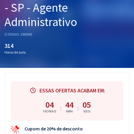
- SP - Agente
Pós
Administrativo
Graduação
OAB
(CÓDIGO: 196504)
314
Mentorias
Horas de aula
Questões grátis
Conteúdo gratuito
Blog
ESSAS OFERTAS ACABAM EM:
Aprovados
04
44
04
:
:
HORAS
MIN
SEG
Atendimento
Cupom de 20% de desconto