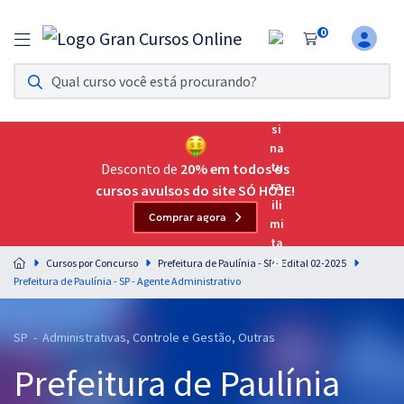
0
Assinatura Ilimitada 11
Acesso a todos os cursos. Teste grátis por 7 dias!
Assinatura OAB Até Passar
Acesso ilimitado a toda preparação para o Exame da
Desconto de
20% em todos os
Ordem, até você passar!
cursos avulsos do site SÓ HOJE!
Comprar agora
Residências Multiprofissionais
Preparação completa e intensiva para as principais
Cursos por Concurso
Prefeitura de Paulínia - SP - Edital 02-2025
residências em saúde do Brasil
Prefeitura de Paulínia - SP - Agente Administrativo
Concursos
SP - Administrativas, Controle e Gestão, Outras
Assinatura Ilimitada
Prefeitura de Paulínia
Cursos 20% OFF