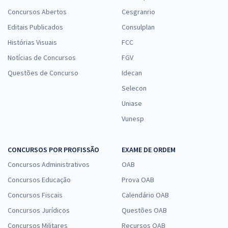
Concursos Abertos
Cesgranrio
Editais Publicados
Consulplan
Histórias Visuais
FCC
Notícias de Concursos
FGV
Questões de Concurso
Idecan
Selecon
Uniase
Vunesp
CONCURSOS POR PROFISSÃO
EXAME DE ORDEM
Concursos Administrativos
OAB
Concursos Educação
Prova OAB
Concursos Fiscais
Calendário OAB
Concursos Jurídicos
Questões OAB
Concursos Militares
Recursos OAB